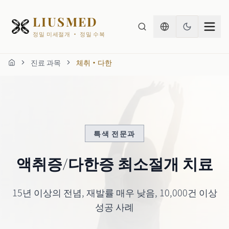
LIUSMED
정밀 미세절개 · 정밀 수복
진료 과목
체취・다한
홈
특색 전문과
액취증/다한증 최소절개 치료
15년 이상의 전념, 재발률 매우 낮음, 10,000건 이상
성공 사례