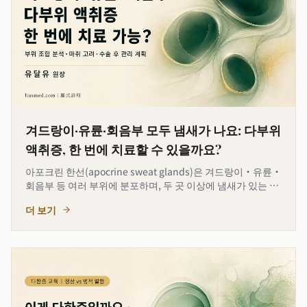
겨드랑이·유륜·회음부 모두 냄새가 나요: 다부위
액취증, 한 번에 치료할 수 있을까요?
아포크린 한선(apocrine sweat glands)은 겨드랑이·유륜·
회음부 등 여러 부위에 분포하며, 두 곳 이상에 냄새가 있는 경
우는 드물지 않습니다. 이 글에서는 다부위를 한 번에 치료할
더 보기
수 있는지 판단하는 기준, 부위별 조합 분석, 마취 안전