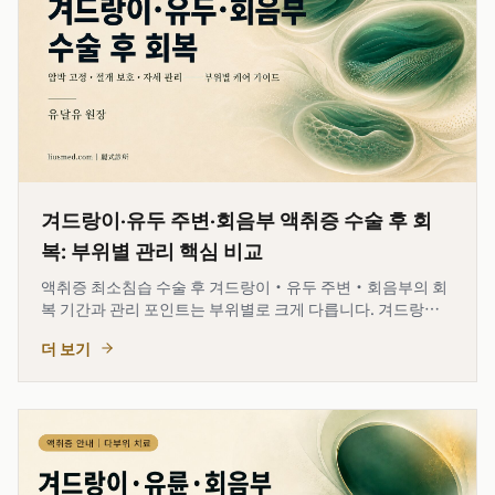
겨드랑이·유두 주변·회음부 액취증 수술 후 회
복: 부위별 관리 핵심 비교
액취증 최소침습 수술 후 겨드랑이·유두 주변·회음부의 회
복 기간과 관리 포인트는 부위별로 크게 다릅니다. 겨드랑이
는 압박 고정과 팔 거상 제한이 핵심이고, 유두 주변 수술은 절
더 보기
개선 보호와 수유·감각 변화에 대한 특별한 고려가 필요하
며, 회음부 술후 관