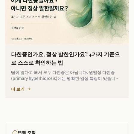
다한증인가요, 정상 발한인가요? 4가지 기준으
로 스스로 확인하는 법
땀이 많다고 해서 모두 다한증은 아닙니다. 원발성 다한증
(primary hyperhidrosis)에는 명확한 임상 특징이 있습니다.
좌우 대칭 발한, 안정 시·수면 중에도 지속, 일상생활·직업
더 보기
·사회활동에 지장, 손바닥·발바닥·겨드랑이 등 특정 부위
에
면책 조항