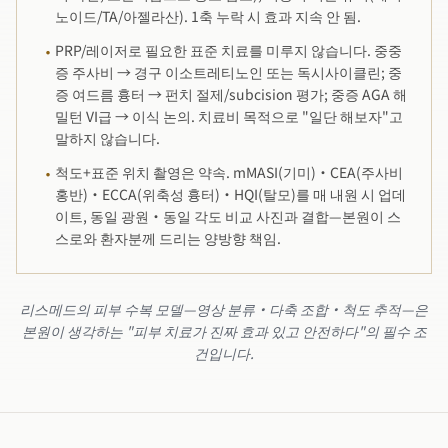
노이드/TA/아젤라산). 1축 누락 시 효과 지속 안 됨.
PRP/레이저로 필요한 표준 치료를 미루지 않습니다. 중중
·
증 주사비 → 경구 이소트레티노인 또는 독시사이클린; 중
증 여드름 흉터 → 펀치 절제/subcision 평가; 중증 AGA 해
밀턴 VI급 → 이식 논의. 치료비 목적으로 "일단 해보자"고
말하지 않습니다.
척도+표준 위치 촬영은 약속. mMASI(기미)·CEA(주사비
·
홍반)·ECCA(위축성 흉터)·HQI(탈모)를 매 내원 시 업데
이트, 동일 광원·동일 각도 비교 사진과 결합—본원이 스
스로와 환자분께 드리는 양방향 책임.
리스메드의 피부 수복 모델—영상 분류·다축 조합·척도 추적—은
본원이 생각하는 "피부 치료가 진짜 효과 있고 안전하다"의 필수 조
건입니다.