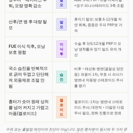
모
퇴, 모량 명확 감소
+경구 피나스테라이드 3축 조합
휴지기 탈모: 보통 6-12개월 자
산후/큰 병 후 대량 탈
발
연 회복, 중증은 두피 PRP로 가
모
모
속
수술 후 3/6/12개월 PRP가 모
이
FUE 이식 직후, 모낭
식
낭 생착률과 장기 밀도 유의 개
보호 원함
후
선
국소 습진을 반복적으
비후·태선화 병변(결절성 양진
로 긁어 두껍고 단단해
등): 외용이 1차, 무효 시 의사가
습
진
져 외용제로 조절 안
병변내 저용량 스테로이드 주사
됨
를 평가
켈
흉터가 솟아 원래 상처
켈로이드: 1차는 병변내 스테로
로
를 넘어 커지고 가렵고
이드 주사; 대면적·다발은 다점
이
아픔(켈로이드)
주사 필요, 완화 진통으로 완료
드
※위 표는 출발점 제안이며 진단이 아닙니다. 많은 환자분이 동시에 두 가지 문