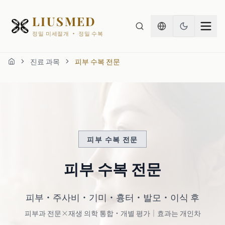
LIUSMED
정밀 미세절개 · 정밀 수복
진료 과목
피부 수복 전문
홈
피부 수복 전문
피부 수복 전문
피부·주사비·기미·흉터·발모·이식 후
피부과 전문×재생 의학 통합·개별 평가｜효과는 개인차