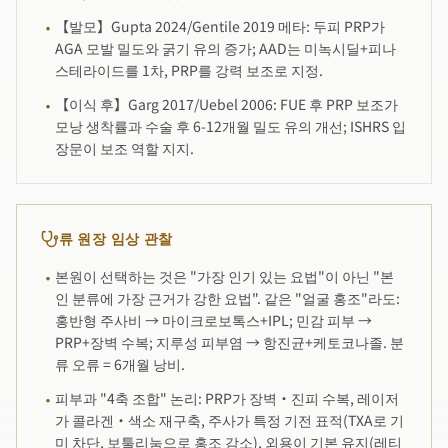
【발모】Gupta 2024/Gentile 2019 메타: 두피 PRP가
·
AGA 모발 밀도와 굵기 유의 증가; AAD는 미녹시딜+피나
스테라이드를 1차, PRP를 강력 보조로 지정.
【이식 후】Garg 2017/Uebel 2006: FUE 후 PRP 보조가
·
모낭 생착률과 수술 후 6-12개월 밀도 유의 개선; ISHRS 입
장문이 보조 역할 지지.
류 원장 임상 관찰
본원이 선택하는 것은 "가장 인기 있는 요법"이 아닌 "본
·
인 분류에 가장 근거가 강한 요법". 같은 "얼굴 홍조"라도:
홍반형 주사비 → 마이크로보톡스+IPL; 민감 피부 →
PRP+장벽 수복; 지루성 피부염 → 항진균+케토코나졸. 분
류 오류 = 6개월 낭비.
피부과 "4축 조합" 논리: PRP가 장벽·진피 수복, 레이저
·
가 콜라겐·색소 재구축, 주사가 특정 기전 표적(TXA로 기
미 차단, 보툴리눔으로 홍조 감소), 외용이 기본 유지(레티