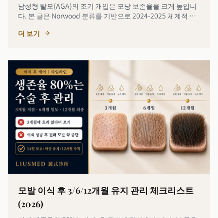
남성형 탈모(AGA)의 조기 개입은 모낭 보존율을 크게 높입니
다. 본 글은 Norwood 분류를 기반으로 2024-2025 체계적 검
토(502례 실세계 데이터 92.4% 안정 또는 개선)를 통합하여
더 보기
피나스테리드, 미녹시딜, PRP, 저출력 레이저의 근
모발 이식 후 3/6/12개월 유지 관리 체크리스트
(2026)