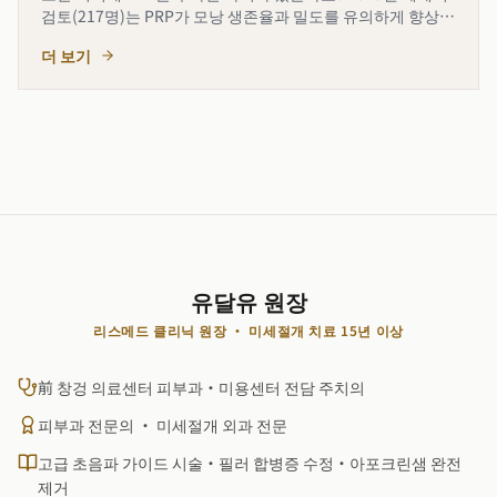
검토(217명)는 PRP가 모낭 생존율과 밀도를 유의하게 향상함
을 보여줍니다. 2016년 RCT에서 PRP군의 60%가 1개월 시점
더 보기
에 75% 밀도 달성(대조군 0%). 본 글은 PRP의
유달유 원장
리스메드 클리닉 원장 · 미세절개 치료 15년 이상
前 창겅 의료센터 피부과·미용센터 전담 주치의
피부과 전문의 · 미세절개 외과 전문
고급 초음파 가이드 시술·필러 합병증 수정·아포크린샘 완전
제거