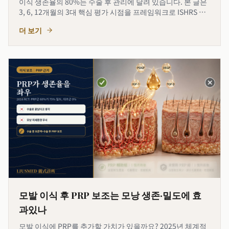
이식 생존율의 80%는 수술 후 관리에 달려 있습니다. 본 글은
3, 6, 12개월의 3대 핵심 평가 시점을 프레임워크로 ISHRS 지
침과 최신 연구를 통합하여 각 단계의 "해야 할 일", "피해야
더 보기
할 일", "관찰해야 할 일"을 제공해 생존율 최대화
모발 이식 후 PRP 보조는 모낭 생존·밀도에 효
과있나
모발 이식에 PRP를 추가할 가치가 있을까요? 2025년 체계적