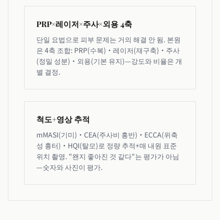
PRP×레이저×주사×외용 4축
단일 요법으로 피부 문제는 거의 해결 안 됨. 본원
은 4축 조합: PRP(수복)·레이저(재구축)·주사
(정밀 성분)·외용(기본 유지)—강도와 비율은 개
별 결정.
척도+영상 추적
mMASI(기미)·CEA(주사비 홍반)·ECCA(위축
성 흉터)·HQI(탈모)로 정량 추적+매 내원 표준
위치 촬영. "왠지 좋아진 것 같다"는 평가가 아님
—숫자와 사진이 평가.