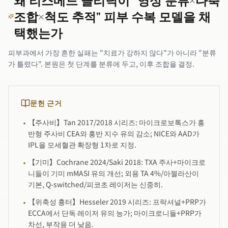
왜 리스메드 클리닉이 "영상 분류×다축
조합×척도 추적" 피부 수복 모델을 채
택했는가
피부과에서 가장 흔한 실패는 "치료가 강하지 않다"가 아니라 "분류
가 틀렸다". 본원은 첫 단계를 분류에 두고, 이후 조합을 결정.
문헌 근거
【주사비】Tan 2017/2018 시리즈: 마이크로보톡스가 홍
·
반형 주사비 CEA와 홍반 지수 유의 감소; NICE와 AAD가
IPL을 모세혈관 확장형 1차로 지정.
【기미】Cochrane 2024/Saki 2018: TXA 주사+마이크로
·
니들이 기미 mMASI 유의 개선; 외용 TA 4%/아젤라산이
기본, Q-switched/피코초 레이저는 신중히.
【위축성 흉터】Hesseler 2019 시리즈: 프락셔널+PRP가
·
ECCA에서 단독 레이저 유의 능가; 마이크로니들+PRP가
차선, 부작용 더 낮음.