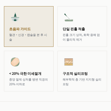
초음파 가이드
단일 핀홀 적출
혈관·신경·캡슐을 본 후 시
핀홀 크기 상처, 화학 용해 없
술
이 물리적 제거
< 20% 극한 미세절개
구조적 실리프팅
종양 절제 상처를 병변 직경의
해부학적 층 기반 지지형 실리
20% 이하로
프팅