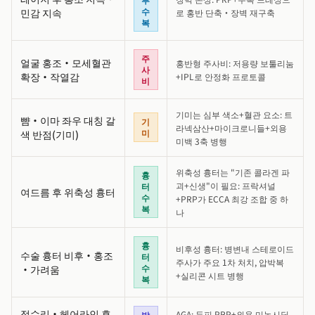
수
민감 지속
로 홍반 단축·장벽 재구축
복
주
얼굴 홍조·모세혈관
홍반형 주사비: 저용량 보툴리눔
사
확장·작열감
+IPL로 안정화 프로토콜
비
기미는 심부 색소+혈관 요소: 트
뺨·이마 좌우 대칭 갈
기
라넥삼산+마이크로니들+외용
미
색 반점(기미)
미백 3축 병행
위축성 흉터는 "기존 콜라겐 파
흉
괴+신생"이 필요: 프락셔널
터
여드름 후 위축성 흉터
수
+PRP가 ECCA 최강 조합 중 하
복
나
흉
비후성 흉터: 병변내 스테로이드
수술 흉터 비후·홍조
터
주사가 주요 1차 처치, 압박복
수
·가려움
+실리콘 시트 병행
복
정수리·헤어라인 후
AGA: 두피 PRP+외용 미녹시딜
발