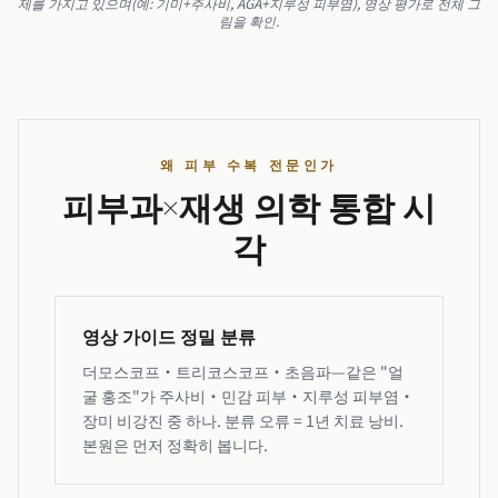
제를 가지고 있으며(예: 기미+주사비, AGA+지루성 피부염), 영상 평가로 전체 그
림을 확인.
왜 피부 수복 전문인가
피부과×재생 의학 통합 시
각
영상 가이드 정밀 분류
더모스코프·트리코스코프·초음파—같은 "얼
굴 홍조"가 주사비·민감 피부·지루성 피부염·
장미 비강진 중 하나. 분류 오류 = 1년 치료 낭비.
본원은 먼저 정확히 봅니다.