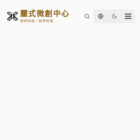
麗式微創中心
精研微創・精準修復