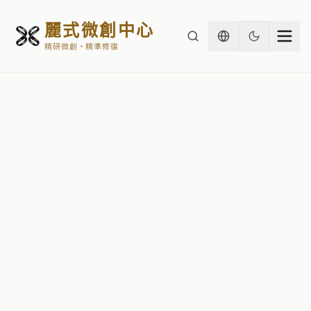
麗式微創中心
精研微創・精準修復