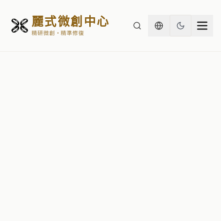
麗式微創中心
精研微創・精準修復