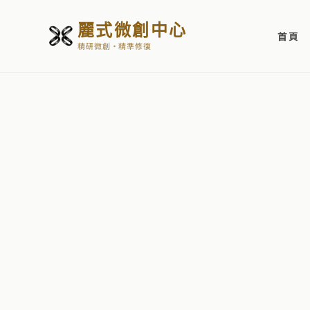
麗式微創中心
首頁
精研微創・精準修復