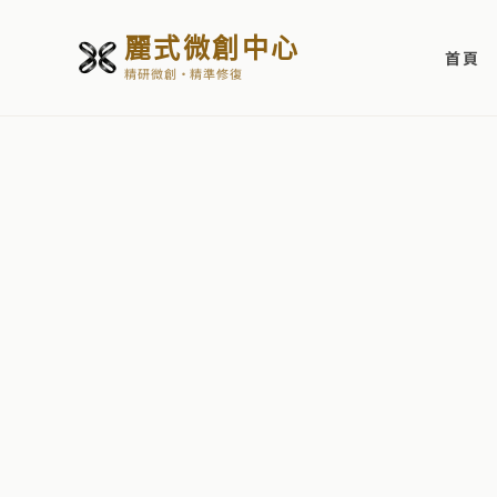
麗式微創中心
首頁
精研微創・精準修復