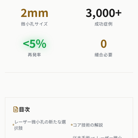
2
mm
3,000
+
微小孔サイズ
成功症例
<
5
%
0
再発率
縫合必要
目次
レーザー微小孔の新たな選
コア技術の解説
択肢
従来手術 vs レーザー微小