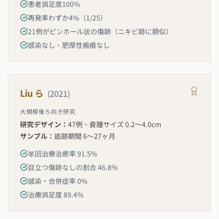
患者満足度100%
再発率わずか4%（1/25）
21例がピンホール状の傷跡（ニキビ跡に類似）
感染なし、肥厚性瘢痕なし
Liu ら
(
2021
)
大規模後ろ向き研究
研究デザイン：
47例、嚢腫サイズ 0.2〜4.0cm
サンプル：
追跡期間 6〜27ヶ月
単回治療治癒率 91.5%
目立つ傷跡なしの割合 46.8%
感染・合併症率 0%
治療満足度 89.4%