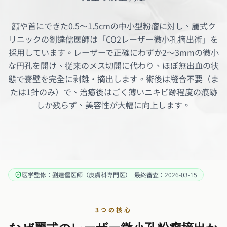
顔や首にできた0.5〜1.5cmの中小型粉瘤に対し、麗式ク
リニックの劉達儒医師は「CO2レーザー微小孔摘出術」を
採用しています。レーザーで正確にわずか2〜3mmの微小
な円孔を開け、従来のメス切開に代わり、ほぼ無出血の状
態で嚢壁を完全に剥離・摘出します。術後は縫合不要（ま
たは1針のみ）で、治癒後はごく薄いニキビ跡程度の痕跡
しか残らず、美容性が大幅に向上します。
医学監修：劉達儒医師（皮膚科専門医）| 最終審査：2026-03-15
3つの核心