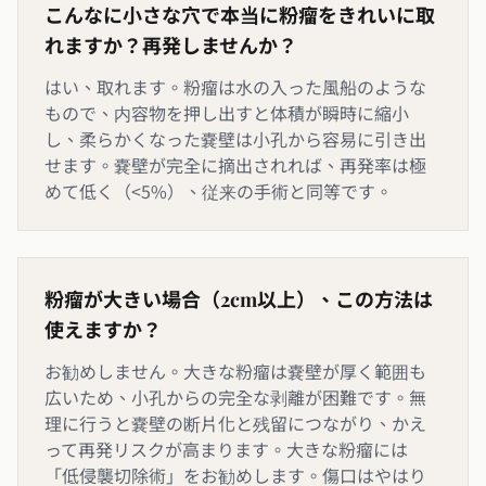
こんなに小さな穴で本当に粉瘤をきれいに取
れますか？再発しませんか？
はい、取れます。粉瘤は水の入った風船のような
もので、内容物を押し出すと体積が瞬時に縮小
し、柔らかくなった嚢壁は小孔から容易に引き出
せます。嚢壁が完全に摘出されれば、再発率は極
めて低く（<5%）、従来の手術と同等です。
粉瘤が大きい場合（2cm以上）、この方法は
使えますか？
お勧めしません。大きな粉瘤は嚢壁が厚く範囲も
広いため、小孔からの完全な剥離が困難です。無
理に行うと嚢壁の断片化と残留につながり、かえ
って再発リスクが高まります。大きな粉瘤には
「低侵襲切除術」をお勧めします。傷口はやはり