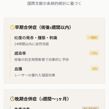
国際文献の系統的統計に基づく
早期合併症（術後1週間以内）
軽度の発赤・腫脹・刺痛
一般的
24時間以内に自然消退
感染率
<2%
術後の抗生物質軟膏で効果的に予防
血腫
0%
レーザーの優れた凝固効果
晩期合併症（1週間〜3ヶ月）
0〜44.6%