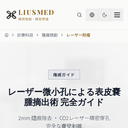
LIUSMED
精研微創・精密修復
診療科目
腫瘍微創
レーザー粉瘤
ホーム
権威ガイド
レーザー微小孔による表皮嚢
腫摘出術 完全ガイド
2mm 隠痕除去 · CO2レーザー精密穿孔
完全な嚢壁剥離