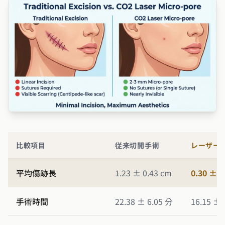
比較項目
従来切開手術
レーザー
平均傷跡長
1.23 ± 0.43 cm
0.30 ± 0
手術時間
22.38 ± 6.05 分
16.15 ± 