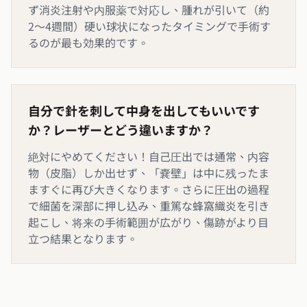
ず消炎注射や内服薬で対応し、腫れが引いて（約
2〜4週間）硬い球状になったタイミングで手術す
るのが最も効果的です。
自分で針を刺して中身を出してもいいです
か？レーザーとどう違いますか？
絶対にやめてください！自己圧出では通常、内容
物（皮脂）しか出せず、「嚢壁」は中に残ったま
ますぐに再び大きくなります。さらに圧出の過程
で細菌を深部に押し込み、重篤な蜂窩織炎を引き
起こし、将来の手術範囲が広がり、傷跡がより目
立つ結果となります。