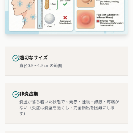
適切なサイズ
直径0.5〜1.5cmの範囲
非炎症期
嚢腫が落ち着いた状態で、発赤・腫脹・熱感・疼痛が
ない（炎症は嚢壁を脆くし、完全摘出を困難にしま
す）