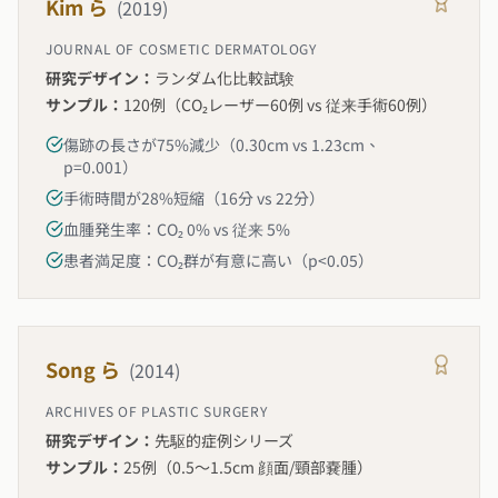
Kim ら
(
2019
)
JOURNAL OF COSMETIC DERMATOLOGY
研究デザイン：
ランダム化比較試験
サンプル：
120例（CO₂レーザー60例 vs 従来手術60例）
傷跡の長さが75%減少（0.30cm vs 1.23cm、
p=0.001）
手術時間が28%短縮（16分 vs 22分）
血腫発生率：CO₂ 0% vs 従来 5%
患者満足度：CO₂群が有意に高い（p<0.05）
Song ら
(
2014
)
ARCHIVES OF PLASTIC SURGERY
研究デザイン：
先駆的症例シリーズ
サンプル：
25例（0.5〜1.5cm 顔面/頸部嚢腫）