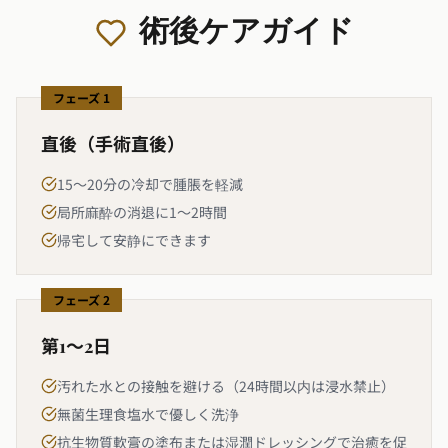
術後ケアガイド
フェーズ 1
直後（手術直後）
15〜20分の冷却で腫脹を軽減
局所麻酔の消退に1〜2時間
帰宅して安静にできます
フェーズ 2
第1〜2日
汚れた水との接触を避ける（24時間以内は浸水禁止）
無菌生理食塩水で優しく洗浄
抗生物質軟膏の塗布または湿潤ドレッシングで治癒を促