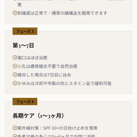
進
刺痛感は正常で、通常の鎮痛薬を服用できます
フェーズ 3
第3〜7日
傷口はほぼ治癒
小孔は通常縫合不要で自然治癒
縫合した場合は7日目に抜糸
かゆみは冷却や市販の抗ヒスタミン薬で緩和可能
フェーズ 4
長期ケア（1〜3ヶ月）
紫外線対策：SPF 30+の日焼け止めを使用
色素沈着の多くは3〜6ヶ月で自然に消退