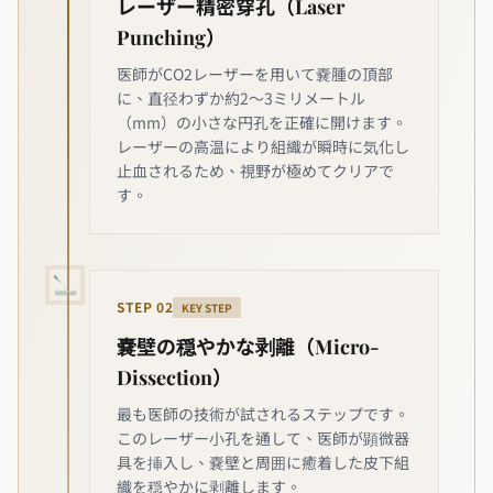
レーザー精密穿孔（Laser
Punching）
医師がCO2レーザーを用いて嚢腫の頂部
に、直径わずか約2〜3ミリメートル
（mm）の小さな円孔を正確に開けます。
レーザーの高温により組織が瞬時に気化し
止血されるため、視野が極めてクリアで
す。
STEP
02
KEY STEP
嚢壁の穏やかな剥離（Micro-
Dissection）
最も医師の技術が試されるステップです。
このレーザー小孔を通して、医師が顕微器
具を挿入し、嚢壁と周囲に癒着した皮下組
織を穏やかに剥離します。