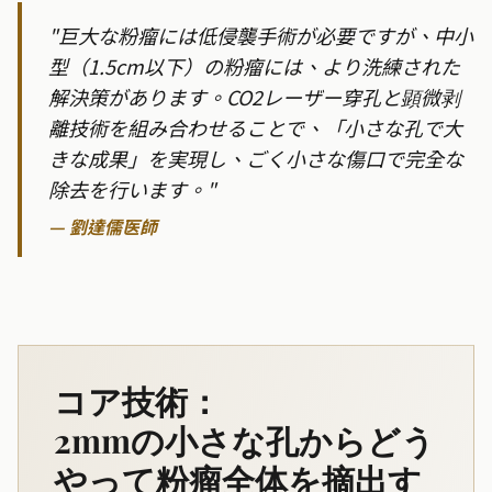
"
巨大な粉瘤には低侵襲手術が必要ですが、中小
型（1.5cm以下）の粉瘤には、より洗練された
解決策があります。CO2レーザー穿孔と顕微剥
離技術を組み合わせることで、「小さな孔で大
きな成果」を実現し、ごく小さな傷口で完全な
除去を行います。
"
—
劉達儒医師
コア技術：
2mmの小さな孔からどう
やって粉瘤全体を摘出す