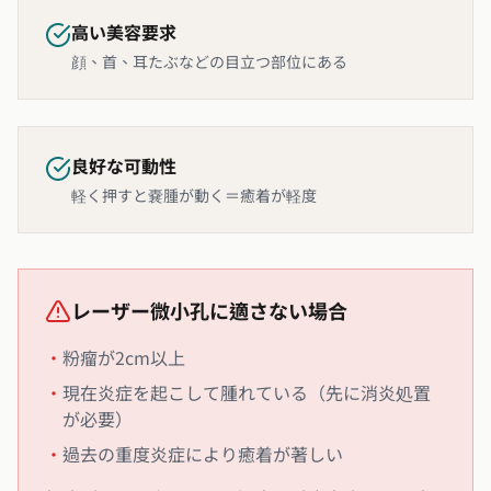
高い美容要求
顔、首、耳たぶなどの目立つ部位にある
良好な可動性
軽く押すと嚢腫が動く＝癒着が軽度
レーザー微小孔に適さない場合
•
粉瘤が2cm以上
•
現在炎症を起こして腫れている（先に消炎処置
が必要）
•
過去の重度炎症により癒着が著しい