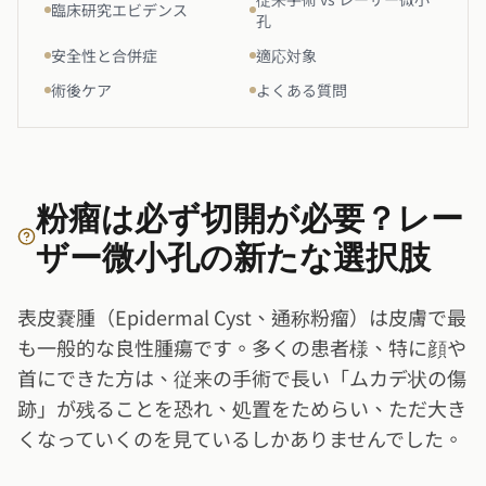
臨床研究エビデンス
孔
安全性と合併症
適応対象
術後ケア
よくある質問
粉瘤は必ず切開が必要？レー
ザー微小孔の新たな選択肢
表皮嚢腫（Epidermal Cyst、通称粉瘤）は皮膚で最
も一般的な良性腫瘍です。多くの患者様、特に顔や
首にできた方は、従来の手術で長い「ムカデ状の傷
跡」が残ることを恐れ、処置をためらい、ただ大き
くなっていくのを見ているしかありませんでした。