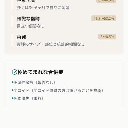
色素沈着
多くは3〜6ヶ月で自然に消退
軽微な傷跡
46.8〜53.2%
目立つ傷跡なし
再発
6〜8.5%
嚢腫のサイズ・部位と統計的相関なし
極めてまれな合併症
肥厚性瘢痕（報告なし）
ケロイド（ケロイド体質の方は避けることを推奨）
色素脱失（まれ）