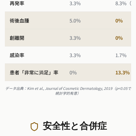
再発率
3.3%
8.3%
術後血腫
5.0%
0%
創離開
3.3%
0%
感染率
3.3%
1.7%
患者「非常に満足」率
0%
13.3%
データ出典：Kim et al., Journal of Cosmetic Dermatology, 2019（p<0.05で
統計学的有意）
安全性と合併症