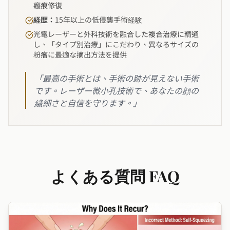
瘢痕修復
経歴：
15年以上の低侵襲手術経験
光電レーザーと外科技術を融合した複合治療に精通
し、「タイプ別治療」にこだわり、異なるサイズの
粉瘤に最適な摘出方法を提供
「最高の手術とは、手術の跡が見えない手術
です。レーザー微小孔技術で、あなたの顔の
繊細さと自信を守ります。」
よくある質問 FAQ