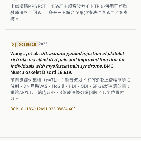
上僧帽筋MPS RCT：rESWT＋超音波ガイドTPIの併用群が単
独療法を上回る——多モード統合が単独療法に勝ることを支
持。
2025
[
8
]
OCEBM
2B
Wang J, et al.
.
Ultrasound-guided injection of platelet-
rich plasma alleviated pain and improved function for
individuals with myofascial pain syndrome
.
BMC
Musculoskelet Disord 26:619
.
前向き症例集積（n=71）：超音波ガイドPRPを上僧帽筋等に
注射、3ヶ月時VAS・McGill・NDI・ODI・SF-36が有意改善；
重篤AEなし。適応症外、3線療法後の選択肢として位置付
け。
DOI: 10.1186/s12891-025-08884-6