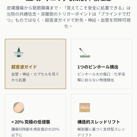
皮膚腫瘍から筋筋膜痛まで、「見えてこそ安全に処置できる」は
当院の共通信念。深層筋のトリガーポイントは「ブラインドで打
つ」ものではなく、超音波ガイドで針先・神経・血管を同時可視
化。
超音波ガイド
1つのピンホール摘出
血管・神経・カプセルを見て
ピンホール大の傷口、化学溶
から処置
解に頼らない物理摘出
< 20% 究極の低侵襲
構造的スレッドリフト
腫瘍切除創を病変直径の20%
解剖層に基づく支持型スレッ
以下に
ドリフト