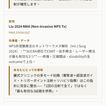
射が補完します。
研究
Liu 2024 NMA (Non-invasive MPS Tx)
PMID:37939115
効果量・データ
MPS非侵襲療法のネットワークメタ解析（Int J Surg
2024）：**SUCRA順位でESWT・徒手療法・レーザー療法
が最も有効な3つ**——疼痛・圧痛閾値・disabilityの全
outcomeで上位。
あなたにとっての意味
麗式クリニックの多モード戦略（衝撃波＋超音波ガイ
ド・トリガーポイント注射＋リハビリ指導）はこの指
針に完全に整合——「1回の注射で全て」ではなく
「最も有効な3経路を併用」。