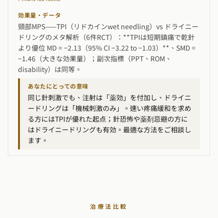
効果量・データ
頸部MPS——TPI（リドカインwet needling）vs ドライニー
ドリングのメタ解析（6件RCT）：**TPIは短期鎮痛で乾針
より優位 MD = −2.13（95% CI −3.22 to −1.03）**、SMD =
−1.46（大きな効果量）；副次指標（PPT、ROM、
disability）は同等。
あなたにとっての意味
同じ針刺激でも、注射は「薬効」を付加し、ドライニ
ードリングは「機械刺激のみ」。速い疼痛緩和を求め
る方にはTPIが優れた起点；針恐怖や薬剤忌避の方に
はドライニードリングも有効。最適な方法をご相談し
ます。
治療法比較