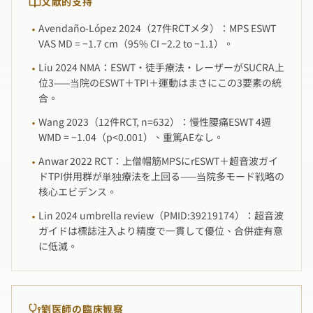
文献的支持
Avendaño-López 2024（27件RCTメタ）：MPS ESWT
·
VAS MD = −1.7 cm（95% CI −2.2 to −1.1）。
Liu 2024 NMA：ESWT・徒手療法・レーザーがSUCRA上
·
位3——当院のESWT＋TPI＋運動はまさにこの3要素の統
合。
Wang 2023（12件RCT, n=632）：慢性腰痛ESWT 4週
·
WMD = −1.04（p<0.001）、重篤AEなし。
Anwar 2022 RCT：上僧帽筋MPSにrESWT＋超音波ガイ
·
ドTPI併用群が単独療法を上回る——当院多モード戦略の
核心エビデンス。
Lin 2024 umbrella review（PMID:39219174）：超音波
·
ガイドは標誌注入より精度で一貫して優位、合併症有意
に低減。
劉医師の臨床観察