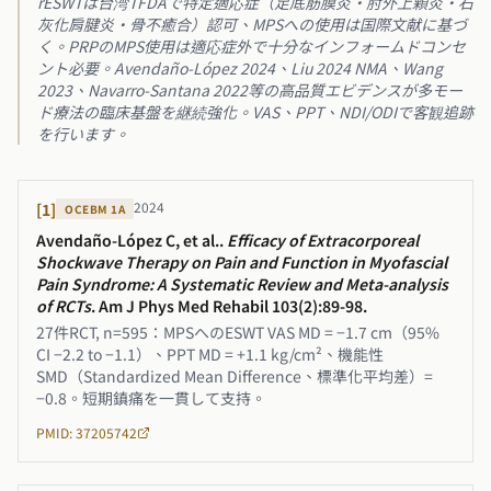
rESWTは台湾TFDAで特定適応症（足底筋膜炎・肘外上顆炎・石
灰化肩腱炎・骨不癒合）認可、MPSへの使用は国際文献に基づ
く。PRPのMPS使用は適応症外で十分なインフォームドコンセ
ント必要。Avendaño-López 2024、Liu 2024 NMA、Wang
2023、Navarro-Santana 2022等の高品質エビデンスが多モー
ド療法の臨床基盤を継続強化。VAS、PPT、NDI/ODIで客観追跡
を行います。
2024
[
1
]
OCEBM
1A
Avendaño-López C, et al.
.
Efficacy of Extracorporeal
Shockwave Therapy on Pain and Function in Myofascial
Pain Syndrome: A Systematic Review and Meta-analysis
of RCTs
.
Am J Phys Med Rehabil 103(2):89-98
.
27件RCT, n=595：MPSへのESWT VAS MD = −1.7 cm（95%
CI −2.2 to −1.1）、PPT MD = +1.1 kg/cm²、機能性
SMD（Standardized Mean Difference、標準化平均差）=
−0.8。短期鎮痛を一貫して支持。
PMID: 37205742