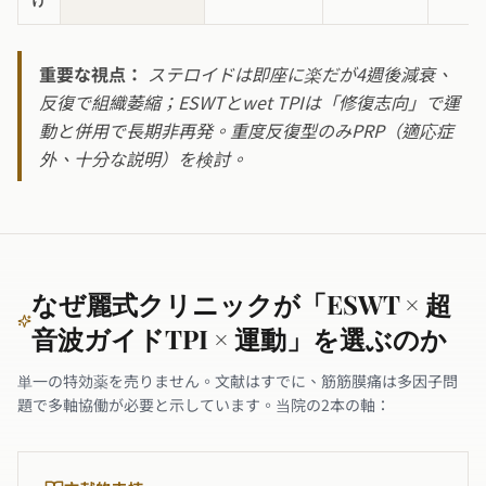
け
重要な視点：
ステロイドは即座に楽だが4週後減衰、
反復で組織萎縮；ESWTとwet TPIは「修復志向」で運
動と併用で長期非再発。重度反復型のみPRP（適応症
外、十分な説明）を検討。
なぜ麗式クリニックが「ESWT × 超
音波ガイドTPI × 運動」を選ぶのか
単一の特効薬を売りません。文献はすでに、筋筋膜痛は多因子問
題で多軸協働が必要と示しています。当院の2本の軸：