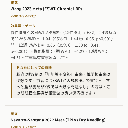
研究
Wang 2023 Meta (ESWT, Chronic LBP)
PMID:37355623
効果量・データ
慢性腰痛へのESWTメタ解析（12件RCT, n=632）：4週時点
で**VAS WMD = −1.04（95% CI −1.44 to −0.65, p<0.001）
**、12週でWMD = −0.85（95% CI −1.30 to −0.41,
p<0.001）。機能指標：4週 WMD = −4.22、12週 WMD =
−4.51。**重篤有害事象なし**。
あなたにとっての意味
腰痛の約9割は「筋筋膜＋姿勢」由来、椎間板由来は
少数です。前者にはESWTが大規模RCTで支持。「ず
っと腰が痠だがX線では大きな問題なし」の方は、こ
の筋筋膜性腰痛が衝撃波の良い適応症です。
研究
Navarro-Santana 2022 Meta (TPI vs Dry Needling)
PMID:34114639