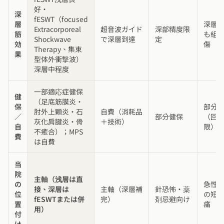
好・
深
fESWT（focused
層
深層
Extracorporeal
超音波ガイド
深部精度限
筋
も組
Shockwave
で深層到達
定
効
傷
Therapy、集束
果
型体外衝撃波）
深層中程度
一部適応症健保
健
（足底筋膜炎・
保
部分
肘外上顆炎・石
自費（消耗品
／
部分健保
（回
灰化肩腱炎・骨
＋技術）
自
限）
不癒合）；MPS
費
は自費
当
院
主軸（浅層は直
の
急性
接、深層は
主軸（深層補
針恐怖・薬
位
の短
fESWTまたは併
完）
剤忌避向け
置
痛
用）
付