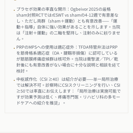
プラセボ効果の率直な開示：Ogbeivor 2025の厳格
•
sham対照RCTではrESWT vs shamの4-12週で有意差な
し、ただし両群（sham＋運動）とも有意改善——「運
動＋指導」自体に強い効果があることを示します。当院
は「注射＋運動」の二軸を堅持し、注射のみに頼りませ
ん。
PRPのMPSへの使用は適応症外：TFDA特管弁法はPRP
•
を筋骨格系適応症（OA・腱靱帯損傷）に認可している
が筋筋膜疼痛症候群は核可外。当院は衝撃波／TPI／乾
針後にも有意改善がない場合に十分な説明と相談を経て
検討。
中枢感作化（CSI ≥40）は紹介が必要——単一局所治療
•
では解決不可。診察時にCSIスクリーニングを行い、CSI
≥50では率直にお伝えします：「局所治療は実施可能で
すが効果予測は低く、疼痛専門医・リハビリ科の多モー
ドケアへの紹介を推奨」。