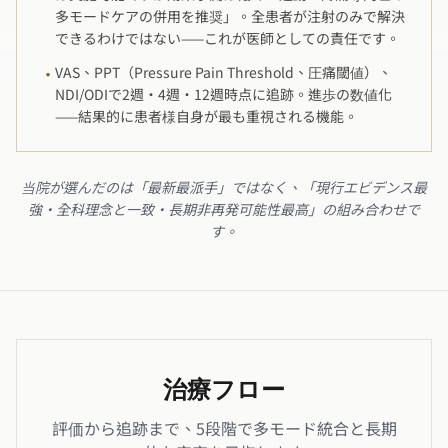
多モードケアの併用を推奨」。全患者が注射のみで解決
できるわけではない——これが医師としての責任です。
VAS、PPT（Pressure Pain Threshold、圧痛閾値）、
·
NDI/ODIで2週・4週・12週時点に追跡。進歩の数値化
——結果的に患者様自身が最も重視される機能。
当院が選んだのは「最新最派手」ではなく、「現行エビデンス最
強・全科理念と一致・長期非再発可能性最高」の組み合わせで
す。
治療フロー
評価から追跡まで、5段階で多モード統合と長期