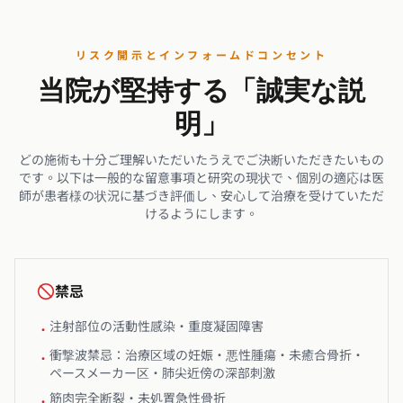
リスク開示とインフォームドコンセント
当院が堅持する「誠実な説
明」
どの施術も十分ご理解いただいたうえでご決断いただきたいもの
です。以下は一般的な留意事項と研究の現状で、個別の適応は医
師が患者様の状況に基づき評価し、安心して治療を受けていただ
けるようにします。
禁忌
注射部位の活動性感染・重度凝固障害
•
衝撃波禁忌：治療区域の妊娠・悪性腫瘍・未癒合骨折・
•
ペースメーカー区・肺尖近傍の深部刺激
筋肉完全断裂・未処置急性骨折
•