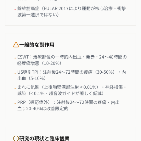
線維筋痛症（EULAR 2017により運動が核心治療、衝撃
•
波第一選択ではない）
一般的な副作用
ESWT：治療部位の一時的内出血・発赤・24〜48時間の
•
軽度痛増悪（10-20%）
US導引TPI：注射後24〜72時間の痠痛（30-50%）・内
•
出血（5-10%）
まれに気胸（上後胸壁深部注射 < 0.01%）・神経損傷・
•
感染（< 0.1%、超音波ガイドが著しく低減）
PRP（適応症外）：注射後24〜72時間の疼痛・内出
•
血；20-40%は改善限定的
研究の現状と臨床観察