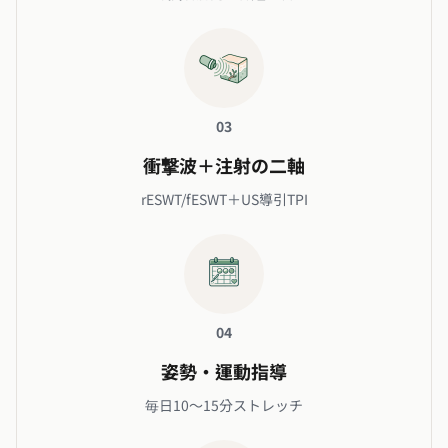
03
衝撃波＋注射の二軸
rESWT/fESWT＋US導引TPI
04
姿勢・運動指導
毎日10〜15分ストレッチ