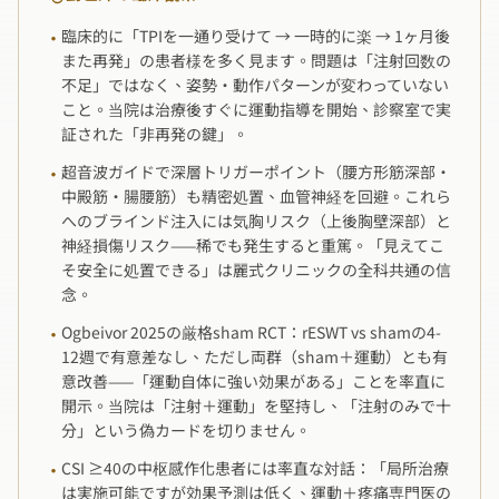
臨床的に「TPIを一通り受けて → 一時的に楽 → 1ヶ月後
·
また再発」の患者様を多く見ます。問題は「注射回数の
不足」ではなく、姿勢・動作パターンが変わっていない
こと。当院は治療後すぐに運動指導を開始、診察室で実
証された「非再発の鍵」。
超音波ガイドで深層トリガーポイント（腰方形筋深部・
·
中殿筋・腸腰筋）も精密処置、血管神経を回避。これら
へのブラインド注入には気胸リスク（上後胸壁深部）と
神経損傷リスク——稀でも発生すると重篤。「見えてこ
そ安全に処置できる」は麗式クリニックの全科共通の信
念。
Ogbeivor 2025の厳格sham RCT：rESWT vs shamの4-
·
12週で有意差なし、ただし両群（sham＋運動）とも有
意改善——「運動自体に強い効果がある」ことを率直に
開示。当院は「注射＋運動」を堅持し、「注射のみで十
分」という偽カードを切りません。
CSI ≥40の中枢感作化患者には率直な対話：「局所治療
·
は実施可能ですが効果予測は低く、運動＋疼痛専門医の