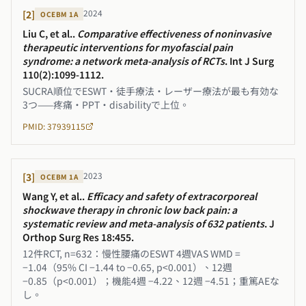
2024
[
2
]
OCEBM
1A
Liu C, et al.
.
Comparative effectiveness of noninvasive
therapeutic interventions for myofascial pain
syndrome: a network meta-analysis of RCTs
.
Int J Surg
110(2):1099-1112
.
SUCRA順位でESWT・徒手療法・レーザー療法が最も有効な
3つ——疼痛・PPT・disabilityで上位。
PMID: 37939115
2023
[
3
]
OCEBM
1A
Wang Y, et al.
.
Efficacy and safety of extracorporeal
shockwave therapy in chronic low back pain: a
systematic review and meta-analysis of 632 patients
.
J
Orthop Surg Res 18:455
.
12件RCT, n=632：慢性腰痛のESWT 4週VAS WMD =
−1.04（95% CI −1.44 to −0.65, p<0.001）、12週
−0.85（p<0.001）；機能4週 −4.22、12週 −4.51；重篤AEな
し。