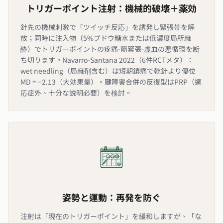
トリガーポイント注射：機械的破壊＋薬効
針先の機械刺激で「ツイッチ反応」を誘発し緊張帯を解
放；同時に注入物（5%ブドウ糖水または低濃度局所麻
酔）でトリガーポイントの疼痛-筋緊張-虚血の悪循環を断
ち切ります。Navarro-Santana 2022（6件RCTメタ）：
wet needling（局麻剤含む）は短期鎮痛で乾針より優位
MD = −2.13（大効果量）。腱障害合併の反復型はPRP（適
応症外、十分な説明必要）を検討。
姿勢と運動：再発を防ぐ
注射は「現在のトリガーポイント」を緩和しますが、「な