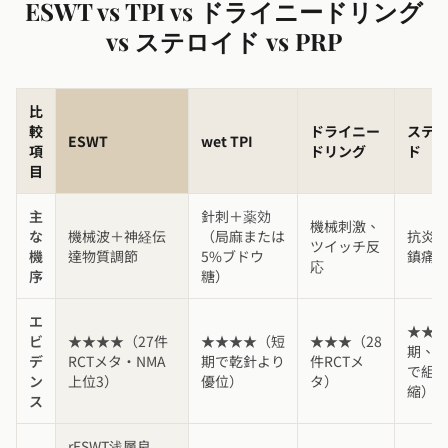
ESWT vs TPI vs ドライニードリング
vs ステロイド vs PRP
比
較
ドライニー
ステ
ESWT
wet TPI
項
ドリング
ド
目
主
針刺＋薬効
機械刺激、
な
機械波＋神経伝
（局麻または
抗炎
ツイッチ反
機
達物質調節
5%ブドウ
鎮痛
応
序
糖）
エ
★★
ビ
★★★★（27件
★★★★（短
★★★（28
期、
デ
RCTメタ・NMA
期で乾針より
件RCTメ
で組
ン
上位3）
優位）
タ）
縮）
ス
rESWT浅層良