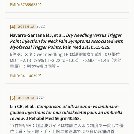
PMID: 37355623
2022
[
4
]
OCEBM
1A
Navarro-Santana MJ, et al.
.
Dry Needling Versus Trigger
Point Injection for Neck Pain Symptoms Associated with
Myofascial Trigger Points
.
Pain Med 23(3):515-525
.
6件RCTメタ：wet needling TPIは短期鎮痛で乾針より優位
MD = −2.13（95% CI −3.22 to −1.03）、SMD = −1.46（大効
果量）；副次指標は同等。
PMID: 34114639
2024
[
5
]
OCEBM
1A
Lin CR, et al.
.
Comparison of ultrasound- vs landmark-
guided injections for musculoskeletal pain: an umbrella
review
.
J Rehabil Med 56:jrm40558
.
17件SR/MA：超音波ガイドは標誌注入より精度で一貫して優
位；肩・股・膝・手・上腕二頭筋溝でより良い疼痛改善。