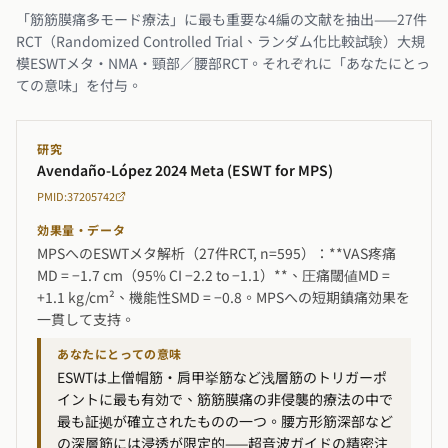
「筋筋膜痛多モード療法」に最も重要な4編の文献を抽出——27件
RCT（Randomized Controlled Trial、ランダム化比較試験）大規
模ESWTメタ・NMA・頸部／腰部RCT。それぞれに「あなたにとっ
ての意味」を付与。
研究
Avendaño-López 2024 Meta (ESWT for MPS)
PMID:37205742
効果量・データ
MPSへのESWTメタ解析（27件RCT, n=595）：**VAS疼痛
MD = −1.7 cm（95% CI −2.2 to −1.1）**、圧痛閾値MD =
+1.1 kg/cm²、機能性SMD = −0.8。MPSへの短期鎮痛効果を
一貫して支持。
あなたにとっての意味
ESWTは上僧帽筋・肩甲挙筋など浅層筋のトリガーポ
イントに最も有効で、筋筋膜痛の非侵襲的療法の中で
最も証拠が確立されたものの一つ。腰方形筋深部など
の深層筋には浸透が限定的——超音波ガイドの精密注