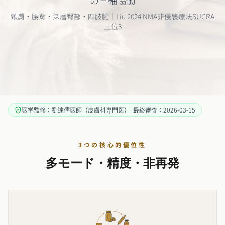
の三軸協働
頸肩・腰背・深層臀部・四肢腱｜Liu 2024 NMA非侵襲療法SUCRA
上位3
医学監修：劉達儒医師（皮膚科専門医）| 最終審査：2026-03-15
3つの核心的優位性
多モード・精度・非再発