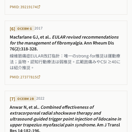
PMID: 39219174
2017
[
6
]
OCEBM
G
Macfarlane GJ, et al.
.
EULAR revised recommendations
for the management of fibromyalgia
.
Ann Rheum Dis
76(2):318-328
.
線維筋痛症EULAR改訂指針：唯一のstrong-for推奨は運動療
法；薬物・認知行動療法は弱推奨。広範囲痛みやCSI ≥40に
は紹介推奨。
PMID: 27377815
2022
[
7
]
OCEBM
2B
Anwar N, et al.
.
Combined effectiveness of
extracorporeal radial shockwave therapy and
ultrasound-guided trigger point injection of lidocaine in
upper trapezius myofascial pain syndrome
.
Am J Transl
Res 14:182-196
.