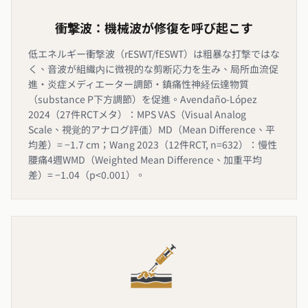
衝撃波：機械波が修復を呼び起こす
低エネルギー衝撃波（rESWT/fESWT）は粗暴な打撃ではな
く、音波が組織内に微視的な剪断応力を生み、局所血流促
進・炎症メディエーター調節・鎮痛性神経伝達物質
（substance P下方調節）を促進。Avendaño-López
2024（27件RCTメタ）：MPS VAS（Visual Analog
Scale、視覚的アナログ評価）MD（Mean Difference、平
均差）= −1.7 cm；Wang 2023（12件RCT, n=632）：慢性
腰痛4週WMD（Weighted Mean Difference、加重平均
差）= −1.04（p<0.001）。