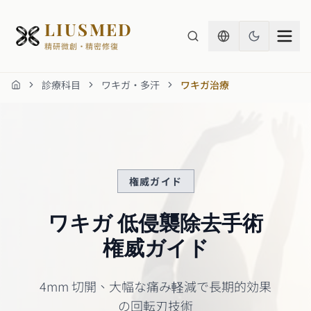
LIUSMED
精研微創・精密修復
診療科目
ワキガ・多汗
ワキガ治療
ホーム
権威ガイド
ワキガ 低侵襲除去手術
権威ガイド
4mm 切開、大幅な痛み軽減で長期的効果
の回転刃技術