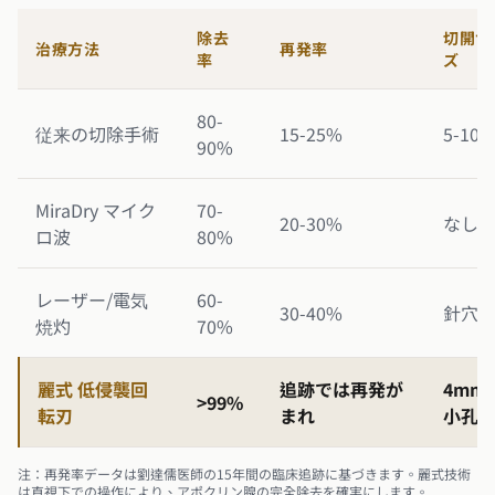
除去
切開サ
治療方法
再発率
率
ズ
80-
従来の切除手術
15-25%
5-10 
90%
MiraDry マイク
70-
20-30%
なし
ロ波
80%
レーザー/電気
60-
30-40%
針穴
焼灼
70%
麗式 低侵襲回
追跡では再発が
4mm
>99%
転刃
まれ
小孔
注：再発率データは劉達儒医師の15年間の臨床追跡に基づきます。麗式技術
は直視下での操作により、アポクリン腺の完全除去を確実にします。