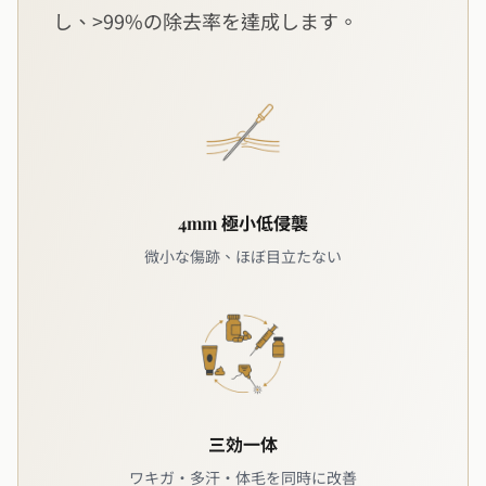
し、>99%の除去率を達成します。
4mm 極小低侵襲
微小な傷跡、ほぼ目立たない
三効一体
ワキガ・多汗・体毛を同時に改善