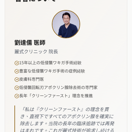
劉達儒 医師
麗式クリニック 院長
15年以上の低侵襲ワキガ手術経験
豊富な低侵襲ワキガ手術の症例経験
皮膚科専門医
低侵襲回転刃アポクリン腺除去術の専門家
長年「クリーンファースト」理念を推進
「私は『クリーンファースト』の理念を貫
き、直視下ですべてのアポクリン腺を確実に
除去します。当院の長年の臨床追跡では再発
はまれです。これが麗式技術が追求し続ける