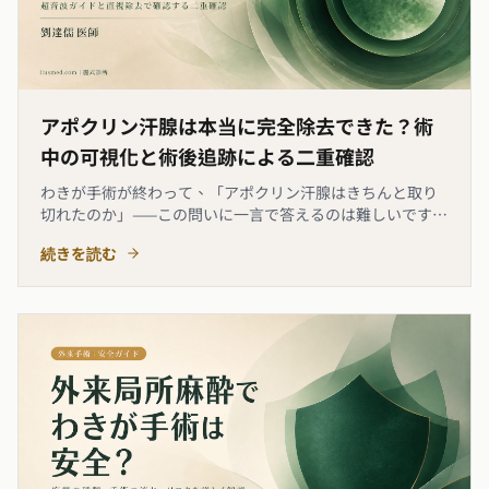
アポクリン汗腺は本当に完全除去できた？術
中の可視化と術後追跡による二重確認
わきが手術が終わって、「アポクリン汗腺はきちんと取り
切れたのか」——この問いに一言で答えるのは難しいです。
アポクリン汗腺（apocrine gland）の分布は人によって異
続きを読む
なり、皮膚の表面からは見えません。本記事では、麗式診
所が術中にどのように超音波ガイドで腺体層を確認しなが
らロ