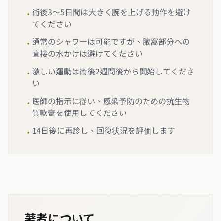
術後3～5日間は大きく腕を上げる動作を避け
•
てください
通常のシャワーは可能ですが、腋窩部分への
•
直接の水かけは避けてください
激しい運動は術後2週間後から開始してくださ
•
い
医師の指示に従い、感染予防のための抗生物
•
質軟膏を使用してください
14日後に再診し、回復状況を評価します
•
著者について