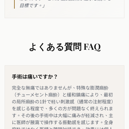
目標です。」
よくある質問 FAQ
手術は痛いですか？
完全な無痛ではありませんが、特殊な膨潤麻酔
（チューメセント麻酔）と緩和鎮痛により、最初
の局所麻酔の1針で軽い刺激感（通常の注射程度）
を感じる程度で、多くの方が問題なく終えられま
す。その後の手術中は大幅に痛みが軽減され、主
に医師が腋窩で操作する振動感を感じます。全身