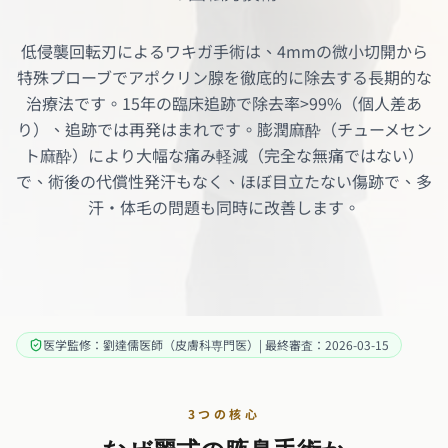
低侵襲回転刃によるワキガ手術は、4mmの微小切開から
特殊プローブでアポクリン腺を徹底的に除去する長期的な
治療法です。15年の臨床追跡で除去率>99%（個人差あ
り）、追跡では再発はまれです。膨潤麻酔（チューメセン
ト麻酔）により大幅な痛み軽減（完全な無痛ではない）
で、術後の代償性発汗もなく、ほぼ目立たない傷跡で、多
汗・体毛の問題も同時に改善します。
医学監修：劉達儒医師（皮膚科専門医）| 最終審査：2026-03-15
3つの核心