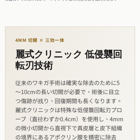
4MM 切開 × 三効一体
麗式クリニック 低侵襲回
転刃技術
従来のワキガ手術は確実な除去のために5
～10cmの長い切開が必要で、術後に目立
つ傷跡が残り、回復期間も長くなります。
麗式クリニックは特殊な低侵襲回転刃プロ
ーブ（直径わずか0.4cm）を使用し、4mm
の微小切開から直視下で真皮層と皮下組織
の境界にあるアポクリン腺を精密に除去