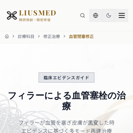
LIUSMED
精研微創・精密修復
診療科目
修正治療
血管閉塞修正
ホーム
臨床エビデンスガイド
フィラーによる血管塞栓の治
療
フィラーが血管を塞ぎ皮膚が黒変した時
エビデンスに基づく多モード再建治療