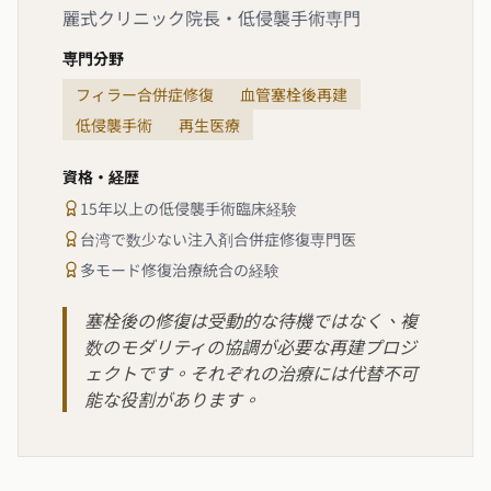
麗式クリニック院長・低侵襲手術専門
専門分野
フィラー合併症修復
血管塞栓後再建
低侵襲手術
再生医療
資格・経歴
15年以上の低侵襲手術臨床経験
台湾で数少ない注入剤合併症修復専門医
多モード修復治療統合の経験
塞栓後の修復は受動的な待機ではなく、複
数のモダリティの協調が必要な再建プロジ
ェクトです。それぞれの治療には代替不可
能な役割があります。