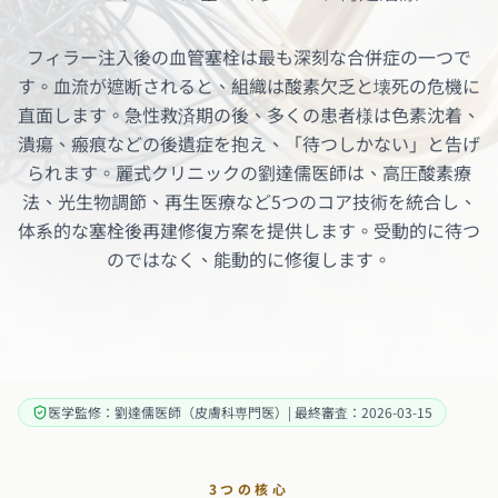
フィラー注入後の血管塞栓は最も深刻な合併症の一つで
す。血流が遮断されると、組織は酸素欠乏と壊死の危機に
直面します。急性救済期の後、多くの患者様は色素沈着、
潰瘍、瘢痕などの後遺症を抱え、「待つしかない」と告げ
られます。麗式クリニックの劉達儒医師は、高圧酸素療
法、光生物調節、再生医療など5つのコア技術を統合し、
体系的な塞栓後再建修復方案を提供します。受動的に待つ
のではなく、能動的に修復します。
医学監修：劉達儒医師（皮膚科専門医）| 最終審査：2026-03-15
3つの核心