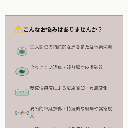
こんなお悩みはありませんか？
注入部位の持続的な黒変または色素沈着
治りにくい潰瘍、繰り返す皮膚破綻
萎縮性瘢痕による皮膚陥凹・質感変化
局所的神経損傷、持続的な麻痺や異常感
覚