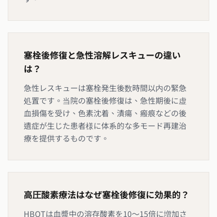
塞栓後修復と急性溶解レスキューの違い
は？
急性レスキューは塞栓発生後数時間以内の緊急
処置です。当院の塞栓後修復は、急性期後に虚
血損傷を受け、色素沈着、潰瘍、瘢痕などの後
遺症が生じた患者様に体系的な多モード再建治
療を提供するものです。
高圧酸素療法はなぜ塞栓後修復に効果的？
HBOTは血漿中の溶存酸素を10〜15倍に増加さ