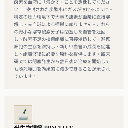
酸素を血液に「溶かす」ことを想像してくださ
い——密封された炭酸水にガスが溶けるように。
特定の圧力環境下で大量の酸素が血漿に直接溶
解し、赤血球による運搬に頼りません。これら
の微小な溶存酸素分子は閉塞した血管を迂回
し、酸素不足の損傷組織に直接浸透して、瀕死
細胞の生存を維持し、新しい血管の成長を促進
し、組織修復に必要な原料を提供します。臨床
研究では閉塞発生から数日後に治療を開始して
も壊死範囲を効果的に減少できることが示され
ています。
光生物調節 PBM/LLLT