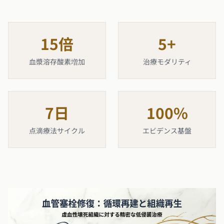
15
倍
5
+
血漿溶存酸素増加
治療モダリティ
7
日
100
%
点滴療法サイクル
エビデンス基盤