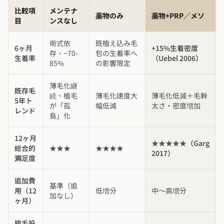
比較項
メンテナ
薬物のみ
薬物+PRP／メソ
目
ンスなし
術式依
既植え込み毛
6ヶ月
+15%生着密度
存、~70-
包の生着率へ
生着率
（Uebel 2006）
85%
の影響限定
薄毛化継
既存毛
続、植毛
薄毛化速度大
薄毛化低減＋毛幹
5年ト
が「孤
幅低減
太さ・密度増加
レンド
島」化
12ヶ月
★★★★★（Garg
総合的
★★★
★★★★
2017）
満足度
追加費
基準（追
用（12
低増分
中〜高増分
加なし）
ヶ月）
植毛投