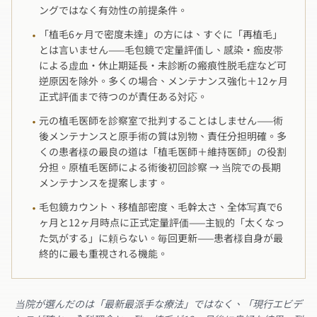
ングではなく有効性の前提条件。
「植毛6ヶ月で密度未達」の方には、すぐに「再植毛」
·
とは言いません——毛包鏡で定量評価し、感染・痂皮帯
による虚血・休止期延長・未診断の瘢痕性脱毛症など可
逆原因を除外。多くの場合、メンテナンス強化＋12ヶ月
正式評価まで待つのが責任ある対応。
元の植毛医師を診察室で批判することはしません——術
·
後メンテナンスと原手術の質は別物、責任分担明確。多
くの患者様の最良の道は「植毛医師＋維持医師」の役割
分担。原植毛医師による術後初回診察 → 当院での長期
メンテナンスを提案します。
毛包鏡カウント、移植部密度、毛幹太さ、全体写真で6
·
ヶ月と12ヶ月時点に正式定量評価——主観的「太くなっ
た気がする」に頼らない。毎回更新——患者様自身が最
終的に最も重視される機能。
当院が選んだのは「最新最派手な療法」ではなく、「現行エビデ