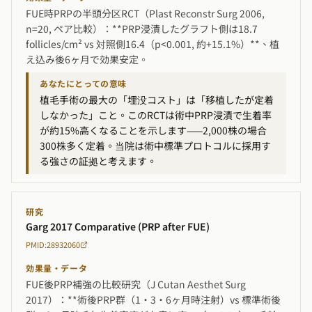
FUE時PRPの半頭分区RCT（Plast Reconstr Surg 2006,
n=20, ペア比較）：**PRP浸漬したグラフト側は18.7
follicles/cm² vs 対照側16.4（p<0.001, 約+15.1%）**、植
え込み後6ヶ月で効果安定。
あなたにとっての意味
植毛手術の最大の「埋没コスト」は「移植したが定着
しなかった」こと。このRCTは術中PRP浸漬で生着率
が約15%高くなることを示します——2,000株の場合
300株多く定着。当院は術中標準プロトコルに採用す
る強さの証拠と考えます。
研究
Garg 2017 Comparative (PRP after FUE)
PMID:28932060
効果量・データ
FUE後PRP補強の比較研究（J Cutan Aesthet Surg
2017）：**術後PRP群（1・3・6ヶ月時注射）vs 標準術後