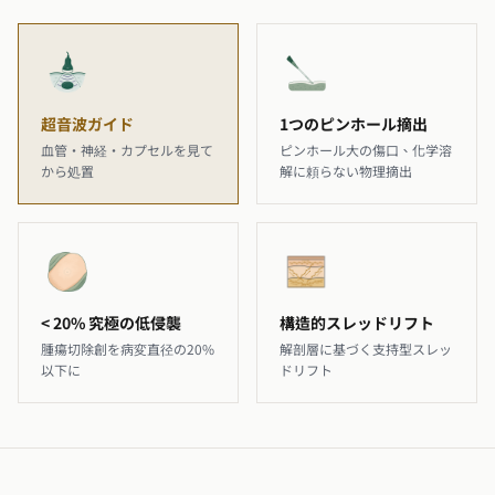
超音波ガイド
1つのピンホール摘出
血管・神経・カプセルを見て
ピンホール大の傷口、化学溶
から処置
解に頼らない物理摘出
< 20% 究極の低侵襲
構造的スレッドリフト
腫瘍切除創を病変直径の20%
解剖層に基づく支持型スレッ
以下に
ドリフト