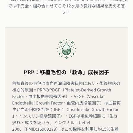
では不完全、組み合わせてこそ12ヶ月の良好な結果を支える答
え。
PRP：移植毛包の「救命」成長因子
移植直後の毛包は虚血再灌流障害状態にあり、術後脱落の
核心的原因。PRPのPDGF（Platelet-Derived Growth
Factor、血小板由来増殖因子）・VEGF（Vascular
Endothelial Growth Factor、血管内皮増殖因子）は血管再
生と血流回復を加速；IGF-1（Insulin-like Growth Factor
1、インスリン様増殖因子）・EGFは毛包幹細胞に「生き
残れ、成長を続けろ」とシグナル。Uebel
2006（PMID:16969279）はこの機序を利用し約15%生着