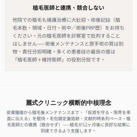
植毛医師と連携、競合しない
他院での植毛も維護治療に大歓迎。術後記録（植
毛本数・領域・日付・術中／術後PRP歴）をお持ち
ください。元の植毛医師を診察室で批判すること
はしません——術後メンテナンスと原手術の質は別
物、責任分担明確。多くの患者様の最良の道は
「植毛医師＋維持医師」の役割分担です。
麗式クリニック横断的中核理念
皮膚腫瘍から植毛後メンテナンスまで、「投資を守る・限界を率
直に伝える」を堅持。毛包鏡定量追跡・文献的時系列ペース・植
毛医師との連携（競合せず）——植毛が12ヶ月後に良好な結果に
到達できるよう支援します。