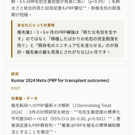
群、6ヶ月時毛包生着密度が有意に高い（p<0.05）；毛幹
太さと総合的見た目満足度もPRP優位**。新植毛包の脱落
期が短縮。
あなたにとっての意味
植毛後1・3・6ヶ月のPRP補強は「新たな毛包を生や
す」のではなく「移植したばかりの毛包の完全脱落を
防ぐ」と「既存毛のミニチュア化を遅らせる」のが目
的。植毛後の最も見落とされがちな12ヶ月です。
研究
Kumar 2024 Meta (PRP for transplant outcomes)
DOI
効果量・データ
植毛転帰へのPRP最新メタ解析（J Dermatolog Treat
2024）：8件の対照研究を統合、**毛包生着密度の標準化
平均差SMD = +0.62（95% CI 0.38–0.86, p<0.001）**；患
者満足度もPRP群有利。**著者はPRPを植毛の標準補助療
法とすることを推奨**。