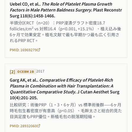
Uebel CO, et al.
.
The Role of Platelet Plasma Growth
Factors in Male Pattern Baldness Surgery
.
Plast Reconstr
Surg 118(6):1458-1466
.
半頭分区RCT（n=20）：PRP浸漬グラフト密度18.7
follicles/cm² vs 対照16.4（p<0.001, +15.1%）、植え込み後
6ヶ月で効果安定。植毛文献で最も早期かつ最も広く引用さ
れるPRP RCT。
PMID: 16969279
2017
[
2
]
OCEBM
2B
Garg AK, et al.
.
Comparative Efficacy of Platelet-Rich
Plasma in Combination with Hair Transplantation: A
Quantitative Comparative Study
.
J Cutan Aesthet Surg
10(4):201-205
.
比較研究：術後PRP（1・3・6ヶ月）vs 標準術後群——6ヶ月
時毛包生着密度が有意高（p<0.05）、毛幹太さと総合的見た
目満足度もPRP優位。新植毛包の脱落期短縮。
PMID: 28932060