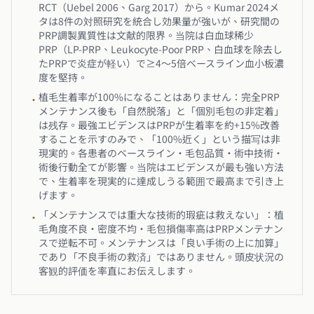
RCT（Uebel 2006、Garg 2017）から。Kumar 2024メ
タは8件の対照研究を統合し効果量が強いが、研究間の
PRP調製異質性は文献的限界。当院は白血球稀少
PRP（LP-PRP、Leukocyte-Poor PRP、白血球を除去し
たPRPで炎症が軽い）で≥4〜5倍ベースライン血小板濃
度を堅持。
植毛生着率が100%になることはありません：完全PRP
•
メンテナンス後も「自然脱落」と「個別毛包の非定着」
は残存。最強エビデンスはPRPが生着率を約+15%改善
することを示すのみで、「100%近く」という描写は非
現実的。各患者のベースライン・毛包品質・術中技術・
術後行動全てが影響。当院はエビデンスが最も強い方法
で、生着率を現実的に達成しうる範囲で最高まで引き上
げます。
「メンテナンスでは重大な技術的瑕疵は救えない」：植
•
毛角度不良・密度不均・毛包損傷率高はPRPメンテナン
スで逆転不可。メンテナンスは「良い手術の上に加算」
であり「不良手術の救済」ではありません。頭皮状況の
客観的評価を率直にお伝えします。