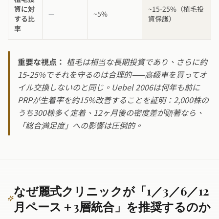
資に対
~15-25%（植毛投
—
~5%
する比
資保護）
率
重要な視点：
植毛は相当な長期投資であり、さらに約
15-25%でそれを守るのは合理的——高級車を買ってオ
イル交換しないのと同じ。Uebel 2006は何年も前に
PRPが生着率を約15%改善することを証明：2,000株の
うち300株多く定着、12ヶ月後の密度差が顕著なら、
「総合満足度」への影響は圧倒的。
なぜ麗式クリニックが「1／3／6／12
月ペース＋3層統合」を推奨するのか