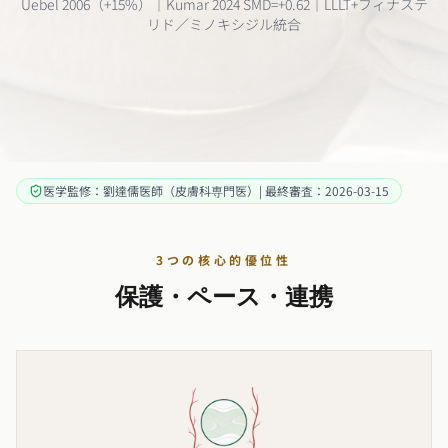
Uebel 2006（+15%）｜Kumar 2024 SMD=+0.62｜LLLT+フィナステ
リド／ミノキシジル統合
医学監修：劉達儒医師（皮膚科専門医）| 最終審査：2026-03-15
3つの核心的優位性
保護・ペース・連携