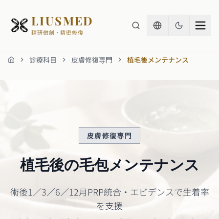
LIUSMED
精研微創・精密修復
診療科目
皮膚修復専門
植毛後メンテナンス
ホーム
皮膚修復専門
植毛後の毛包メンテナンス
術後1／3／6／12月PRP統合・エビデンスで生着率
を支援