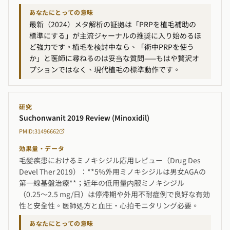
あなたにとっての意味
最新（2024）メタ解析の証拠は「PRPを植毛補助の
標準にする」が主流ジャーナルの推奨に入り始めるほ
ど強力です。植毛を検討中なら、「術中PRPを使う
か」と医師に尋ねるのは妥当な質問——もはや贅沢オ
プションではなく、現代植毛の標準動作です。
研究
Suchonwanit 2019 Review (Minoxidil)
PMID:31496662
効果量・データ
毛髪疾患におけるミノキシジル応用レビュー（Drug Des
Devel Ther 2019）：**5%外用ミノキシジルは男女AGAの
第一線基盤治療**；近年の低用量内服ミノキシジル
（0.25〜2.5 mg/日）は停滞期や外用不耐症例で良好な有効
性と安全性。医師処方と血圧・心拍モニタリング必要。
あなたにとっての意味