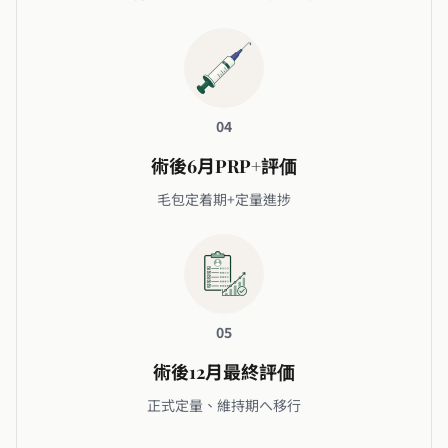
04
術後6月PRP+評価
毛包定着期+定量進捗
05
術後12月最終評価
正式定量、維持期へ移行