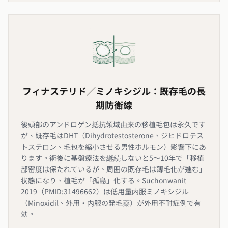
フィナステリド／ミノキシジル：既存毛の長
期防衛線
後頭部のアンドロゲン抵抗領域由来の移植毛包は永久です
が、既存毛はDHT（Dihydrotestosterone、ジヒドロテス
トステロン、毛包を縮小させる男性ホルモン）影響下にあ
ります。術後に基盤療法を継続しないと5〜10年で「移植
部密度は保たれているが、周囲の既存毛は薄毛化が進む」
状態になり、植毛が「孤島」化する。Suchonwanit
2019（PMID:31496662）は低用量内服ミノキシジル
（Minoxidil、外用・内服の発毛薬）が外用不耐症例で有
効。