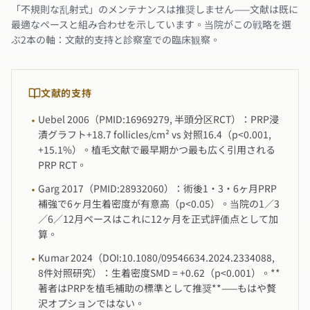
「不規則な乱射式」のメンテナンスは推奨しません——文献は既に
最適なペースと組み合わせを示しています。当院がこの戦略を選
ぶ2本の軸：文献的支持と診察室での臨床観察。
文献的支持
Uebel 2006（PMID:16969279, 半頭分区RCT）：PRP浸
·
漬グラフト+18.7 follicles/cm² vs 対照16.4（p<0.001,
+15.1%）。植毛文献で最早期かつ最も広く引用される
PRP RCT。
Garg 2017（PMID:28932060）：術後1・3・6ヶ月PRP
·
補強で6ヶ月生着密度が有意高（p<0.05）。当院の1／3
／6／12月ペースはこれに12ヶ月を正式評価点として加
算。
Kumar 2024（DOI:10.1080/09546634.2024.2334088,
·
8件対照研究）：生着密度SMD = +0.62（p<0.001）。**
著者はPRPを植毛補助の標準として推奨**——もはや贅
沢オプションではない。