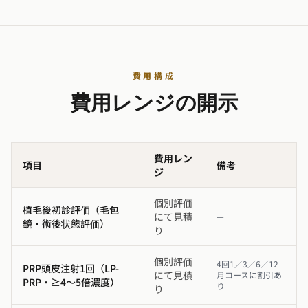
費用構成
費用レンジの開示
費用レン
項目
備考
ジ
個別評価
植毛後初診評価（毛包
にて見積
—
鏡・術後状態評価）
り
個別評価
4回1／3／6／12
PRP頭皮注射1回（LP-
にて見積
月コースに割引あ
PRP・≥4〜5倍濃度）
り
り