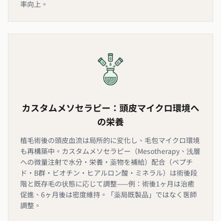
率向上。
カスタムメソセラピー：頭皮マイクロ環境へ
の栄養
植毛術後の頭皮血流は局所的に変化し、毛包マイクロ環境
も再構築中。カスタムメソセラピー（Mesotherapy、浅層
への微量注射で水分・栄養・薬物を補給）配合（ペプチ
ド・B群・ビオチン・ヒアルロン酸・ミネラル）は術後段
階と既存毛の状態に応じて調整——例：術後1ヶ月は治癒
促進、6ヶ月後は密度維持。「薬局既製品」ではなく医師
調整。