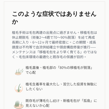
このような症状ではありません
か
植毛手術は毛包再建の出発点に過ぎません。移植毛包は
休止期脱毛（術後2〜4週で70〜90%脱落）を経て再成
長期に入り、6〜12ヶ月で最終密度に。この期間、成長
速度は不均等で血流供給確立や頭皮構造修復が進行——
メンテナンスは「移植毛包をより早く育てる」のではな
く、毛包床環境の最適化と既存毛の保護が目的。
植毛直後、植毛部の「80%の移植毛が脱落」
で心配
植毛生着率を最大化し、苦労した投資を無駄に
したくない
既存毛が薄毛化し続け、新植毛包が「孤島」に
見えないか心配