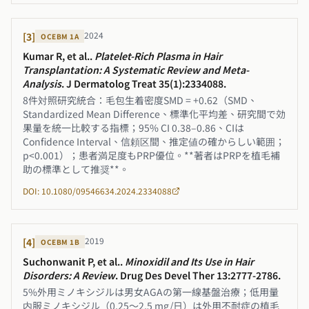
2024
[
3
]
OCEBM
1A
Kumar R, et al.
.
Platelet-Rich Plasma in Hair
Transplantation: A Systematic Review and Meta-
Analysis
.
J Dermatolog Treat 35(1):2334088
.
8件対照研究統合：毛包生着密度SMD = +0.62（SMD、
Standardized Mean Difference、標準化平均差、研究間で効
果量を統一比較する指標；95% CI 0.38–0.86、CIは
Confidence Interval、信頼区間、推定値の確からしい範囲；
p<0.001）；患者満足度もPRP優位。**著者はPRPを植毛補
助の標準として推奨**。
DOI: 10.1080/09546634.2024.2334088
2019
[
4
]
OCEBM
1B
Suchonwanit P, et al.
.
Minoxidil and Its Use in Hair
Disorders: A Review
.
Drug Des Devel Ther 13:2777-2786
.
5%外用ミノキシジルは男女AGAの第一線基盤治療；低用量
内服ミノキシジル（0.25〜2.5 mg/日）は外用不耐症の植毛