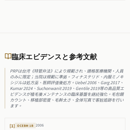
臨床エビデンスと参考文献
PRPは台湾《特管弁法》により規範され、適格医療機関・人員
のみに限定；当院は規範に準拠。フィナステリド、内服ミノキ
シジルは処方薬、医師評価後処方。Uebel 2006、Garg 2017、
Kumar 2024、Suchonwanit 2019、Gentile 2019等の高品質エ
ビデンスが植毛後メンテナンスの臨床基盤を継続強化。毛包鏡
カウント、移植部密度、毛幹太さ、全体写真で客観追跡を行い
ます。
2006
[
1
]
OCEBM
1B