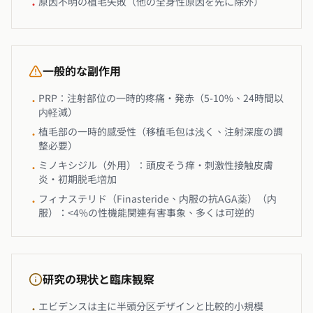
原因不明の植毛失敗（他の全身性原因を先に除外）
•
一般的な副作用
PRP：注射部位の一時的疼痛・発赤（5-10%、24時間以
•
内軽減）
植毛部の一時的感受性（移植毛包は浅く、注射深度の調
•
整必要）
ミノキシジル（外用）：頭皮そう痒・刺激性接触皮膚
•
炎・初期脱毛増加
フィナステリド（Finasteride、内服の抗AGA薬）（内
•
服）：<4%の性機能関連有害事象、多くは可逆的
研究の現状と臨床観察
エビデンスは主に半頭分区デザインと比較的小規模
•