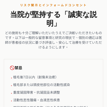
リスク開示とインフォームドコンセント
当院が堅持する「誠実な説
明」
どの施術も十分ご理解いただいたうえでご決断いただきたいもの
です。以下は一般的な留意事項と研究の現状で、個別の適応は医
師が患者様の状況に基づき評価し、安心して治療を受けていただ
けるようにします。
禁忌
植毛後7日以内（創傷未治癒）
•
植毛部または頭皮他部位の活動性感染
•
重度凝固障害・抗凝固薬未調整
•
活動性悪性腫瘍・血液悪性疾患
•