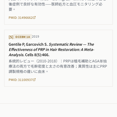
後症例で良好な有効性——医師処方と血圧モニタリング必
要。
PMID: 31496662
2019
[
5
]
OCEBM
1A
Gentile P, Garcovich S
.
Systematic Review — The
Effectiveness of PRP in Hair Restoration: A Meta-
Analysis
.
Cells 8(5):466
.
系統的レビュー（2010-2018）：PRPは植毛補助とAGA単独
療法の両方で毛幹密度と太さの有意改善；異質性は主にPRP
調製規格の違いに由来。
PMID: 31100937