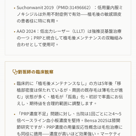
Suchonwanit 2019（PMID:31496662）：低用量内服ミ
·
ノキシジルは外用不耐症例で有効——植毛後の敏感頭皮
の患者様に特に有用。
AAD 2024：低出力レーザー（LLLT）は強推奨基盤治療
·
の一つ；PRPと統合して植毛後メンテナンスの双軸組み
合わせとして使用可。
劉医師の臨床観察
臨床的に「植毛後メンテナンスなし」の方は5年後「移
·
植部密度は保たれているが、周囲の既存毛は薄毛化が進
む」状態が多く、植毛が「孤島」化。初診で率直にお伝
えし、期待値を合理的範囲に調整します。
「PRP濃度不足」問題に対し、当院は1回ごとに≥4〜5
·
倍ベースライン血小板濃度を堅持。Bensa 2025は膝関
節研究ですが、PRP濃度の用量反応性概念は毛包治療に
も同様に適用——濃度が高いほど効果強い。マーケティ