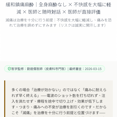
緩和鎮痛麻酔｜全身麻酔なし × 不快感を大幅に軽
減 × 医師と随時対話 × 医師が直接評価
減痛は治療を十分に行う前提：不快感を大幅に軽減し、痛みを恐
れて治療を諦めずにすみます（リスクは誠実に開示します）
医学監修：劉達儒医師（皮膚科専門医）| 最終審査：2026-03-15
多くの場合「治療が効かない」のではなく「痛みに耐えら
れず早く終える」——電波のショット数を打ち切れず、注
入を満たせず、療程を途中で切り上げ、効果が低下しま
す。つまり、痛みへの不安が治療を割引くのです。だから
こそ「減痛」を治療を十分に行う前提と位置づけます——