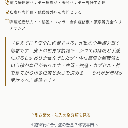
前長庚医療センター皮膚科・美容センター専任主治医
皮膚科専門医・低侵襲外科を専門とする
高度超音波ガイド処置・フィラー合併症修復・頂泉腺完全クリ
アランス
「見えてこそ安全に処置できる」が私の全手術を貫く
信念です。皮下の世界は複雑で、かつては経験と手感
に頼るしかありませんでしたが、今は高度な超音波と
いう確かな目があります。血管・神経・カプセル・腺
を見てから切る位置と深さを決める——それが患者様が
受けるべき標準です。
引き締め・注入の全分類を見る
施術後に合併症の懸念？修復専門へ