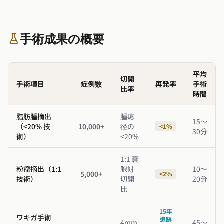
手術成果の概要
平均
切開
手術項目
症例数
再発率
手術
比率
時間
脂肪腫摘出
腫瘍
15〜
（<20% 技
10,000+
径の
<1%
30分
術）
<20%
1:1 嚢
粉瘤摘出（1:1
胞対
10〜
5,000+
<2%
技術）
切開
20分
比
15年
ワキガ手術
追跡
4mm
45〜