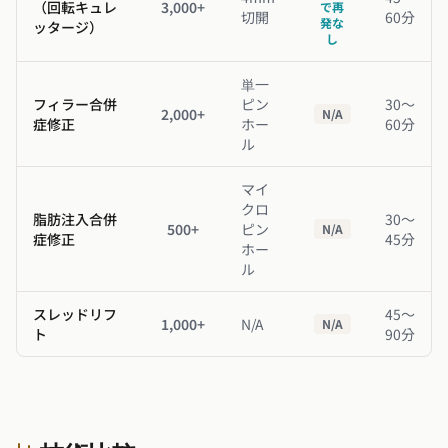
（回転キュレ
3,000+
で再
切開
60分
発な
ッタージ）
し
単一
フィラー合併
ピン
30〜
2,000+
N/A
症修正
ホー
60分
ル
マイ
クロ
脂肪注入合併
30〜
500+
ピン
N/A
症修正
45分
ホー
ル
スレッドリフ
45〜
1,000+
N/A
N/A
ト
90分