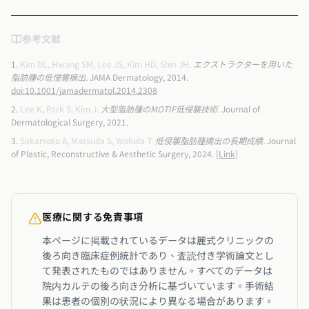
参考文献
Kim DL, Hwang SM, Lee JS, Kim HD, Shin JH
.
エクストラクターを用いた
脂肪腫の低侵襲摘出
.
JAMA Dermatology
,
2014
.
doi:
10.1001/jamadermatol.2014.2308
Lee K, Park S, Kim J
.
大型脂肪腫のMOTIF低侵襲技術
.
Journal of
Dermatological Surgery
,
2021
.
Sakamoto A, Matsuda S, Yoshida T
.
低侵襲脂肪腫摘出の長期成績
.
Journal
of Plastic, Reconstructive & Aesthetic Surgery
,
2024
.
[Link]
医療に関する免責事項
本ページに掲載されているデータは麗式クリニックの
後ろ向き臨床症例統計であり、査読付き学術論文とし
て発表されたものではありません。すべてのデータは
院内カルテの後ろ向き分析に基づいています。手術結
果は患者の個別の状況により異なる場合があります。