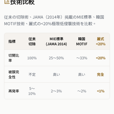
技術比較
従来の切除術、JAMA（2014年）掲載のMIE標準、韓国
MOTIF技術、麗式の<20%極限低侵襲技術を比較。
従来
MIE標準
韓国
麗式
指標
切除
(JAMA 2014)
MOTIF
<20%
切開比
100%
25〜50%
〜33%
<20%
率
被膜完
不定
高い
高い
完全
全性
5〜
再発率
2〜3%
〜2%
<1%
10%