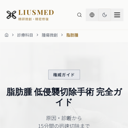
LIUSMED
精研微創・精密修復
診療科目
腫瘍微創
脂肪腫
ホーム
権威ガイド
脂肪腫 低侵襲切除手術 完全ガ
イド
原因・診断から
15分間の迅速切除まで