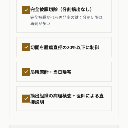
完全被膜切除（分割摘出なし）
完全被膜が<1%再発率の鍵；分割切除は
再発が多い
切開を腫瘍直径の20%以下に制御
局所麻酔・当日帰宅
摘出組織の病理検査 + 医師による直
接説明