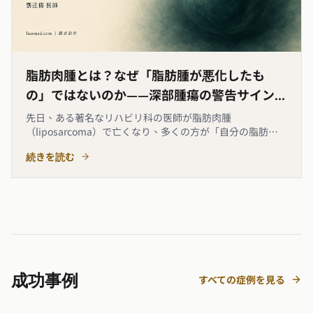
脂肪肉腫とは？なぜ「脂肪腫が悪化したも
の」ではないのか——深部腫瘍の警告サインと
診断
先日、ある著名なリハビリ科の医師が脂肪肉腫
（liposarcoma）で亡くなり、多くの方が「自分の脂肪腫
もこの癌になるのでは」と不安を感じ始めました。まず一
続きを読む
つはっきりさせておきたいことがあります。脂肪肉腫は、
脂肪腫が悪化してできるものではほとんどありません。最
初から別の悪性腫瘍で
成功事例
すべての症例を見る
術前