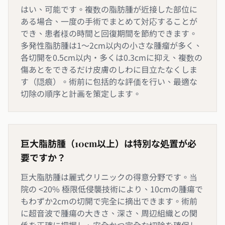
はい、可能です。複数の脂肪腫が近接した部位に
ある場合、一度の手術でまとめて対応することが
でき、患者様の時間と回復期間を節約できます。
多発性脂肪腫は1〜2cm以内の小さな腫瘤が多く、
各切開を0.5cm以内・多くは0.3cmに抑え、複数の
傷あとをできるだけ皮膚のしわに目立たなくしま
す（隠痕）。術前に包括的な評価を行い、最適な
切除の順序と計画を策定します。
巨大脂肪腫（10cm以上）は特別な処置が必
要ですか？
巨大脂肪腫は麗式クリニックの得意分野です。当
院の <20% 極限低侵襲技術により、10cmの腫瘍で
もわずか2cmの切開で完全に摘出できます。術前
に超音波で腫瘍の大きさ、深さ、周辺組織との関