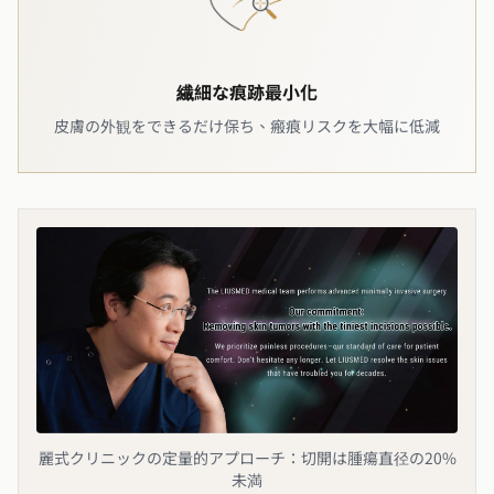
繊細な痕跡最小化
皮膚の外観をできるだけ保ち、瘢痕リスクを大幅に低減
麗式クリニックの定量的アプローチ：切開は腫瘍直径の20%
未満