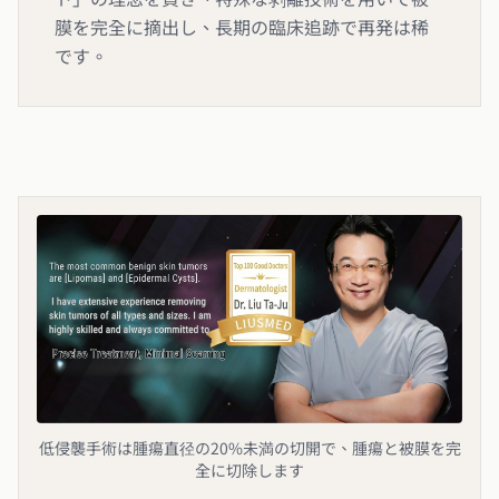
膜を完全に摘出し、長期の臨床追跡で再発は稀
です。
低侵襲手術は腫瘍直径の20%未満の切開で、腫瘍と被膜を完
全に切除します