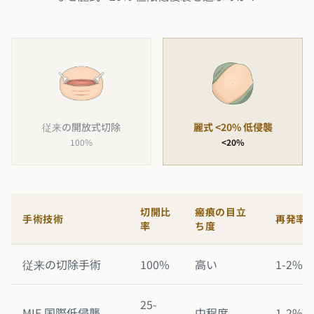
従来の開放式切除
麗式 <20% 低侵襲
100%
<20%
切開比
瘢痕の目立
手術技術
再発率
率
ち度
従来の切除手術
100%
高い
1-2%
25-
MIE 国際低侵襲
中程度
1-2%