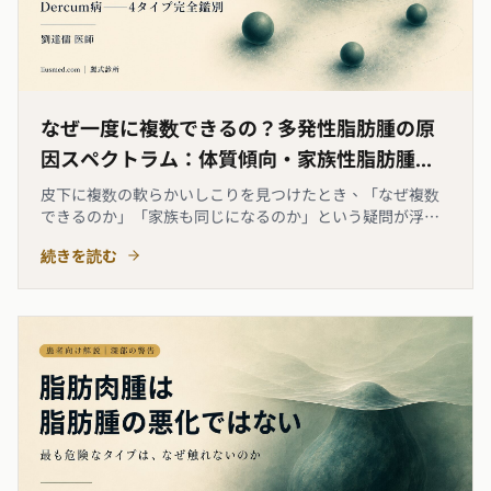
なぜ一度に複数できるの？多発性脂肪腫の原
因スペクトラム：体質傾向・家族性脂肪腫
症・Madelung病・Dercum病の全鑑別
皮下に複数の軟らかいしこりを見つけたとき、「なぜ複数
できるのか」「家族も同じになるのか」という疑問が浮か
びます。多発性脂肪腫は単一の疾患ではなく、体質的散発
続きを読む
型から家族性脂肪腫症（FML）、アルコール関連の
Madelung病、有痛性のDercum病まで幅広い原因スペクト
ラムを持ちま