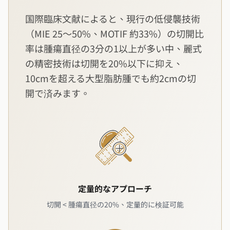
国際臨床文献によると、現行の低侵襲技術
（MIE 25〜50%、MOTIF 約33%）の切開比
率は腫瘍直径の3分の1以上が多い中、麗式
の精密技術は切開を20%以下に抑え、
10cmを超える大型脂肪腫でも約2cmの切
開で済みます。
定量的なアプローチ
切開 < 腫瘍直径の20%、定量的に検証可能