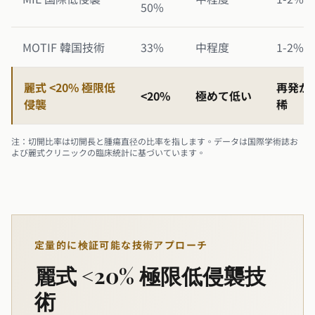
50%
MOTIF 韓国技術
33%
中程度
1-2%
麗式 <20% 極限低
再発が
<20%
極めて低い
侵襲
稀
注：切開比率は切開長と腫瘍直径の比率を指します。データは国際学術誌お
よび麗式クリニックの臨床統計に基づいています。
定量的に検証可能な技術アプローチ
麗式 <20% 極限低侵襲技
術