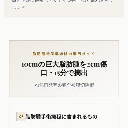
係を正確に把握し、安全かつ完全な切除を確保し
ます。
脂肪腫低侵襲切除の専門ガイド
10cmの巨大脂肪腫を2cm傷
口・15分で摘出
<1%再発率の完全被膜切除術
脂肪腫手術療程に含まれるもの