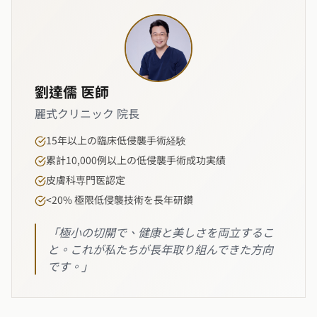
劉達儒 医師
麗式クリニック 院長
15年以上の臨床低侵襲手術経験
累計10,000例以上の低侵襲手術成功実績
皮膚科専門医認定
<20% 極限低侵襲技術を長年研鑽
「極小の切開で、健康と美しさを両立するこ
と。これが私たちが長年取り組んできた方向
です。」