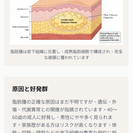
脂肪腫は皮下組織に位置し、成熟脂肪細胞で構成され、完全
な被膜に覆われています
原因と好発群
脂肪腫の正確な原因はまだ不明ですが、遺伝、外
傷、代謝異常との関連が指摘されています。40〜
60歳の成人に好発し、男性にやや多く見られま
す。家族歴がある方はリスクが高くなります。体
幹、四肢、頸部などの皮下組織が豊富な部位に好