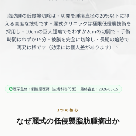
脂肪腫の低侵襲切除は、切開を腫瘍直径の20%以下に抑
える高度な技術です。麗式クリニックは極限低侵襲技術を
採用し、10cmの巨大腫瘍でもわずか2cmの切開で、手術
時間はわずか15分。被膜を完全に切除し、長期の追跡で
再発は稀です（効果には個人差があります）。
医学監修：劉達儒医師（皮膚科専門医）| 最終審査：2026-03-15
3つの核心
なぜ麗式の低侵襲脂肪腫摘出か