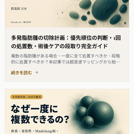
多発脂肪腫の切除計画：優先順位の判断・1回
の処置数・術後ケアの段取り完全ガイド
複数の脂肪腫がある場合、一度に全て処置すべきか、段階
的に処置すべきか？本記事では超音波マッピングから始ま
る処置計画の手順を解説します。優先順位の4つの判断基準
続きを読む
（症状・変化の速度・部位の感受性・サイズ）、局所麻酔
の安全限界から決まる1回の処置可能数、および複数の創傷
を管理する術後の