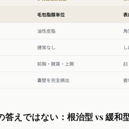
毛包脂腺単位
表
油性皮脂
角
通常なし
し
前胸・腋窩・上腕
顔
囊壁を完全摘出
嚢
答えではない：根治型 vs 緩和