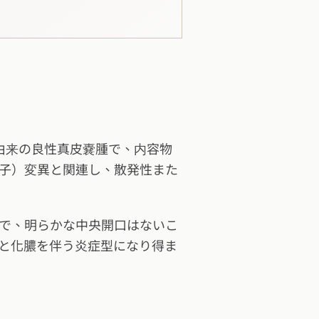
腺単位由来の良性真皮嚢腫で、内容物
伝子）変異と関連し、散発性また
で、明らかな中央開口はないこ
と化膿を伴う炎症型になり得ま