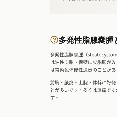
多発性脂腺嚢腫
多発性脂腺嚢腫（steatocys
は油性皮脂、囊壁に皮脂腺がみ
は常染色体優性遺伝のことがあ
前胸・腋窩・上腕・体幹に好発
とが多いです。多くは無痛です
す。