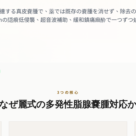
連する真皮嚢腫で、薬では既存の嚢腫を消せず、除去
5cmの隠痕低侵襲、超音波補助、緩和鎮痛麻酔で一つずつ
3つの核心
なぜ麗式の多発性脂腺嚢腫対応