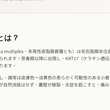
とは？
toma multiplex、多発性皮脂腺嚢腫とも）は毛包脂
られます。思春期以降に出現し、KRT17（ケラチン遺
ります。
し、通常は皮膚色〜淡黄色の柔らかく可動性のある小嚢
が自然消退はせず、囊壁が破裂・炎症を起こすと、痛み