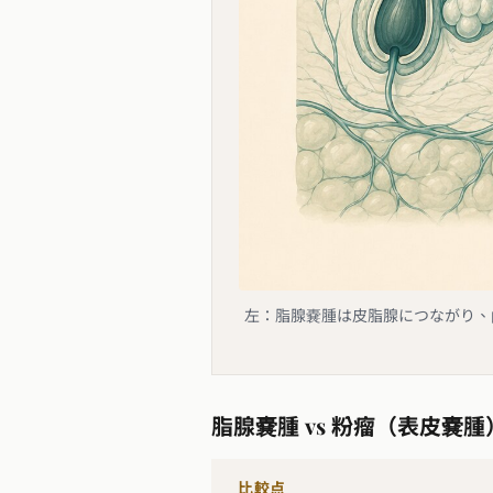
左：脂腺嚢腫は皮脂腺につながり、
脂腺嚢腫 vs 粉瘤（表皮嚢
比較点