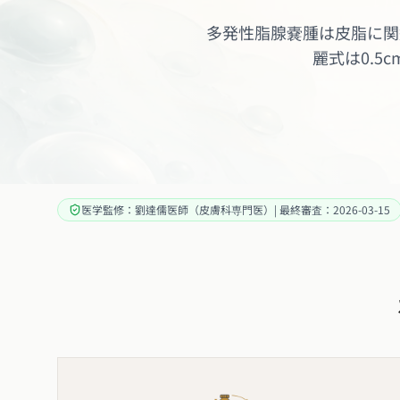
多発性脂腺嚢腫は皮脂に関
麗式は0.
医学監修：劉達儒医師（皮膚科専門医）| 最終審査：2026-03-15