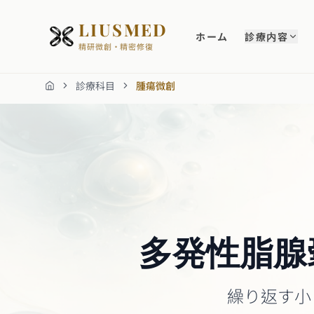
LIUSMED
ホーム
診療内容
精研微創・精密修復
診療科目
腫瘍微創
ホーム
多発性脂腺
繰り返す小