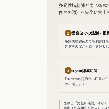
多発性脂肪腫と同じ術式で
再生の源）を完全に摘出
超音波での鑑別・把
1
高解像度超音波で脂腺嚢腫を
各病変の深さと範囲を把握し
0.5cm隠痕切開
3
約0.5cmの隠痕微小切開か
わに隠します。
医療上「完全に無傷」はなく
手術は既存病変を除去します