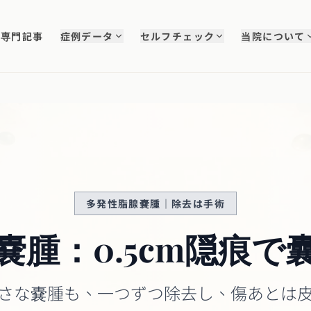
専門記事
症例データ
セルフチェック
当院について
多発性脂腺嚢腫｜除去は手術
嚢腫：0.5cm隠痕で
さな嚢腫も、一つずつ除去し、傷あとは