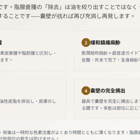
す。脂腺嚢腫の「除去」は油を絞り出すことではなく、囊壁（
することです——囊壁が残れば再び充満し再発します。
握
緩和鎮痛麻酔
2
表皮嚢腫や脂肪腫と区別し、
膨潤局所麻酔＋超音波ガイド
ます。
覚醒、外来で完了、全身麻酔
囊壁の完全摘出
4
ら油性皮脂を排出し、皮膚のし
器具で囊壁を完全に摘出しま
る鍵です。多数は部位に応じ
、術後は一時的な色素沈着がよくあり時間とともに薄くなります。脂腺
が他部位の新生は防げません。