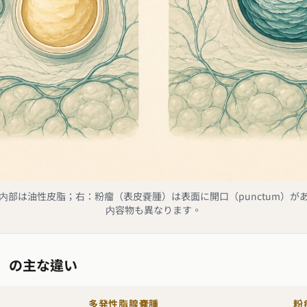
内部は油性皮脂；右：粉瘤（表皮嚢腫）は表面に開口（punctum）が
内容物も異なります。
腫）の主な違い
多発性脂腺嚢腫
粉