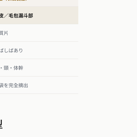
皮／毛包漏斗部
質片
ばしばあり
・頸・体幹
袋を完全摘出
型