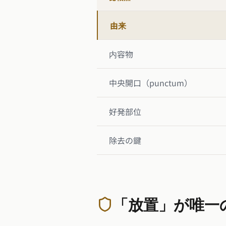
由来
内容物
中央開口（punctum）
好発部位
除去の鍵
「放置」が唯一の