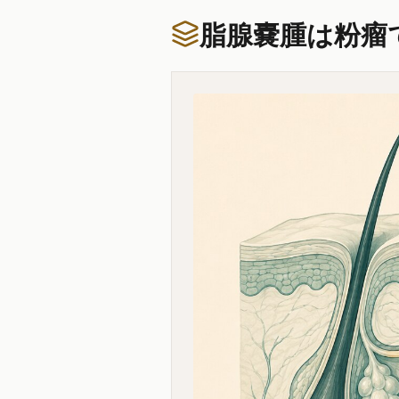
脂腺嚢腫は粉瘤