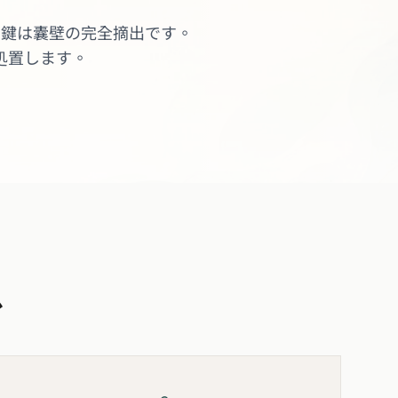
の鍵は囊壁の完全摘出です。
処置します。
か