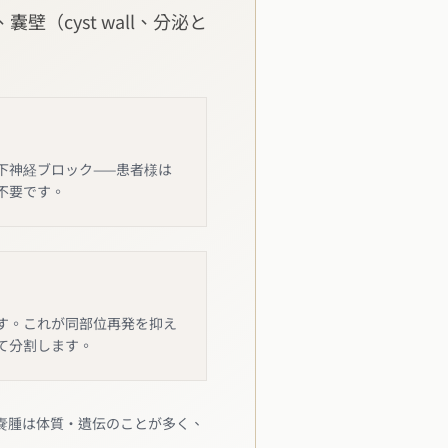
cyst wall、分泌と
下神経ブロック——患者様は
不要です。
す。これが同部位再発を抑え
て分割します。
嚢腫は体質・遺伝のことが多く、