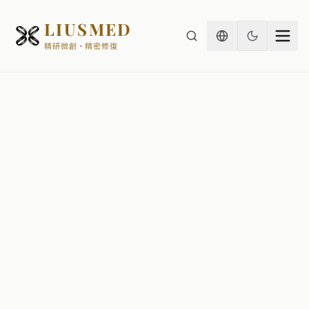
LIUSMED
精研微創・精密修復