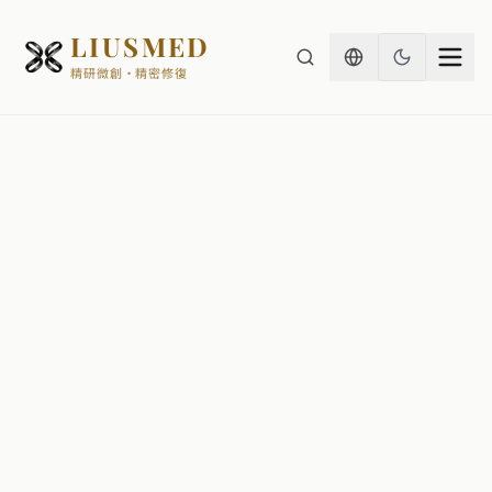
LIUSMED
精研微創・精密修復